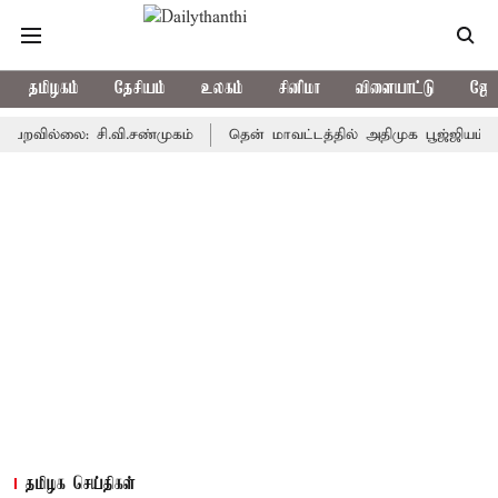
தமிழகம்
தேசியம்
உலகம்
சினிமா
விளையாட்டு
ஜோத
்லை: சி.வி.சண்முகம்
தென் மாவட்டத்தில் அதிமுக பூஜ்ஜியம் - சி.வி.
தமிழக செய்திகள்