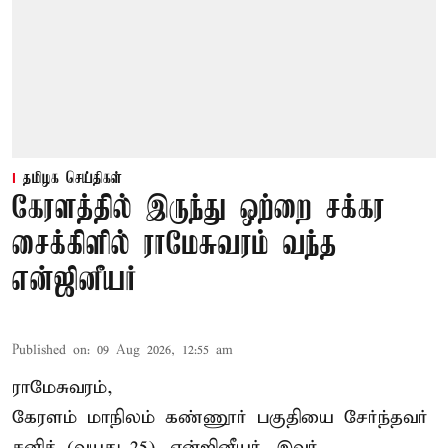
தமிழக செய்திகள்
கேரளத்தில் இருந்து ஒற்றை சக்கர
சைக்கிளில் ராமேசுவரம் வந்த
என்ஜினீயர்
Published on
:
09 Aug 2026, 12:55 am
ராமேசுவரம்,
கேரளம் மாநிலம் கண்ணூர் பகுதியை சேர்ந்தவர்
சனித் (வயது 25). என்ஜினீயர். இவர்