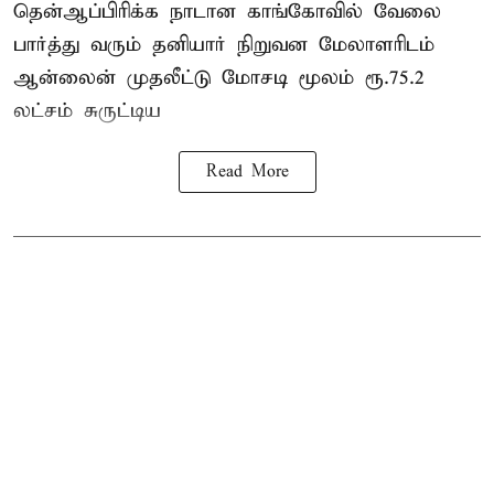
தென்ஆப்பிரிக்க நாடான
காங்கோ
வில் வேலை
பார்த்து வரும் தனியார் நிறுவன மேலாளரிடம்
ஆன்லைன் முதலீட்டு மோசடி மூலம் ரூ.75.2
லட்சம் சுருட்டிய
Read More