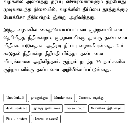
வழக்கில் அனைத்து தரப்பு விசாரணைகளும் தற்போது
முடிவடைந்த நிலையில், வழக்கின் தீர்ப்பை தூத்துக்குடி
போக்சோ நீதிமன்றம் இன்று அறிவித்தது.
இந்த வழக்கில் கைதுசெய்யப்பட்டவர் குற்றவாளி என
தெரிவித்த நீதிமன்றம், குற்றவாளிக்கு தூக்கு தண்டனை
விதிக்கப்படுவதாக அதிரடி தீர்ப்பு வழங்கியுள்ளது. 2-ம்
கூடுதல் நீதிமன்ற நீதிபதி பிரீத்தா தண்டனை
விபரங்களை அறிவித்தார். குற்றம் நடந்த 76 நாட்களில்
குற்றவாளிக்கு தண்டனை அறிவிக்கப்பட்டுள்ளது.
Thoothukudi
தூத்துக்குடி
Murder case
கொலை வழக்கு
death sentence
தூக்கு தண்டனை
Pocso Court
போக்சோ நீதிமன்றம்
Plus 2 student
பிளஸ்2 மாணவி