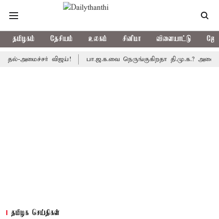
தமிழகம்
தேசியம்
உலகம்
சினிமா
விளையாட்டு
ஜோத
அமைச்சர் விஜய்!
பா.ஜ.க.வை நெருங்குகிறதா தி.மு.க.? அனைத்துக்கட்ச
தமிழக செய்திகள்