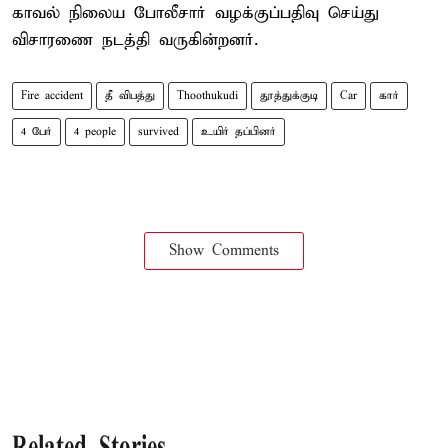
காவல் நிலைய போலீசார் வழக்குப்பதிவு செய்து
விசாரணை நடத்தி வருகின்றனர்.
Fire accident
தீ விபத்து
Thoothukudi
தூத்துக்குடி
Car
கார்
4 பேர்
4 people
survived
உயிர் தப்பினர்
Show Comments