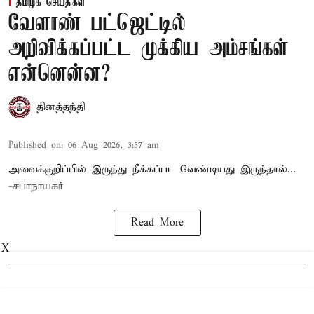
தமிழக செய்திகள்
வேளாண் பட்ஜெட்டில்
அறிவிக்கப்பட்ட முக்கிய அம்சங்கள்
என்னென்ன?
தினத்தந்தி
Published on
:
06 Aug 2026, 3:57 am
அவைக்குறிப்பில் இருந்து நீக்கப்பட வேண்டியது இருந்தால்...
-சபாநாயகர்
Read More
X