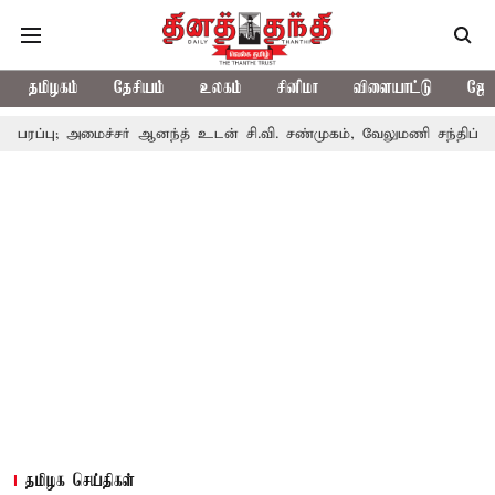
தமிழகம்
தேசியம்
உலகம்
சினிமா
விளையாட்டு
ஜோத
்பு; அமைச்சர் ஆனந்த் உடன் சி.வி. சண்முகம், வேலுமணி சந்திப்பு
ம
தமிழக செய்திகள்