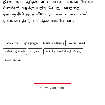
இச்சம்பவம் குறித்து எட்டையாபுரம் காவல் நிலைய
போலீசார் வழக்குப்பதிவு செய்து, விபத்தை
ஏற்படுத்திவிட்டு தப்பியோடிய கண்டெய்னர் லாரி
டிரைவரை தீவிரமாக தேடி வருகின்றனர்.
Thoothukudi
தூத்துக்குடி
பெண் உயிரிழப்பு
Woman killed
5 பேர் படுகாயம்
5 injured
கார் மீது லாரி மோதி விபத்து
Lorry hits car
Show Comments