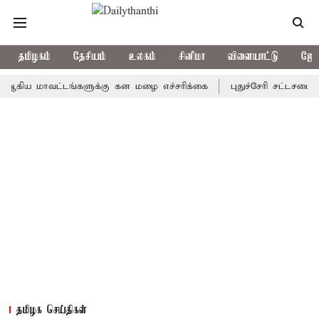
தமிழகம்
தேசியம்
உலகம்
சினிமா
விளையாட்டு
ஜோத
 மாவட்டங்களுக்கு கன மழை எச்சரிக்கை
புதுச்சேரி சட்டசபையில் வர
தமிழக செய்திகள்