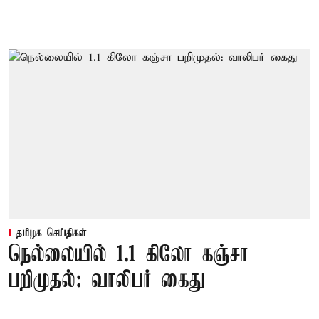
தமிழக செய்திகள்
நெல்லையில் 1.1 கிலோ கஞ்சா
பறிமுதல்: வாலிபர் கைது