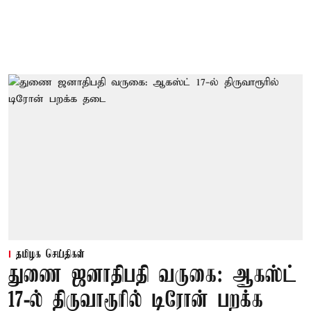
தமிழக செய்திகள்
துணை ஜனாதிபதி வருகை: ஆகஸ்ட்
17-ல் திருவாரூரில் டிரோன் பறக்க