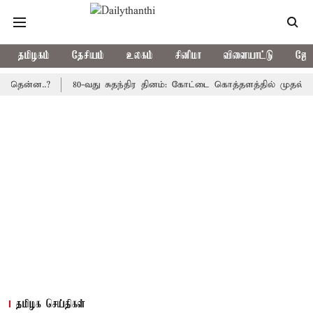
தமிழகம்
தேசியம்
உலகம்
சினிமா
விளையாட்டு
ஜோத
ன..?
80-வது சுதந்திர தினம்: கோட்டை கொத்தளத்தில் முதல் முறையாக
தமிழக செய்திகள்