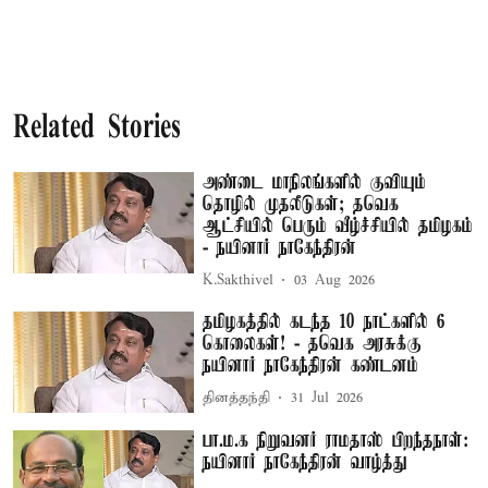
Related Stories
அண்டை மாநிலங்களில் குவியும்
தொழில் முதலீடுகள்; தவெக
ஆட்சியில் பெரும் வீழ்ச்சியில் தமிழகம்
- நயினார் நாகேந்திரன்
K.Sakthivel
03 Aug 2026
தமிழகத்தில் கடந்த 10 நாட்களில் 6
கொலைகள்! - தவெக அரசுக்கு
நயினார் நாகேந்திரன் கண்டனம்
தினத்தந்தி
31 Jul 2026
பா.ம.க நிறுவனர் ராமதாஸ் பிறந்தநாள்:
நயினார் நாகேந்திரன் வாழ்த்து