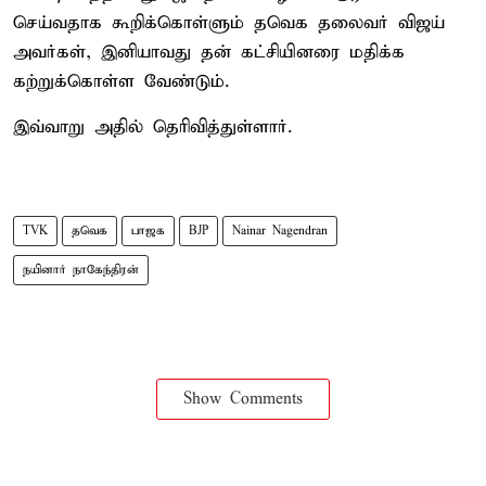
செய்வதாக கூறிக்கொள்ளும் தவெக தலைவர் விஜய்
அவர்கள், இனியாவது தன் கட்சியினரை மதிக்க
கற்றுக்கொள்ள வேண்டும்.
இவ்வாறு அதில் தெரிவித்துள்ளார்.
TVK
தவெக
பாஜக
BJP
Nainar Nagendran
நயினார் நாகேந்திரன்
Show Comments