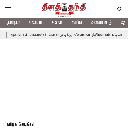
தமிழகம்
தேசியம்
உலகம்
சினிமா
விளையாட்டு
ஜோத
ள் அமைச்சர் பொன்முடிக்கு சென்னை நீதிமன்றம் பிடிவாராண்ட்
தொலை
தமிழக செய்திகள்