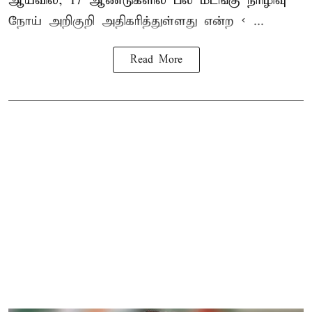
ஆய்வில், 17 ஆண்டுகளில் பல மடங்கு
நீரிழிவு
நோய்
அறிகுறி அதிகரித்துள்ளது என்ற < ...
Read More