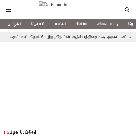
தமிழகம்
தேசியம்
உலகம்
சினிமா
விளையாட்டு
ஜோத
ரூர் கூட்டநெரிசல்: இறந்தோரின் குடும்பத்தினருக்கு அரசுப்பணி வழக்கு; வர
தமிழக செய்திகள்