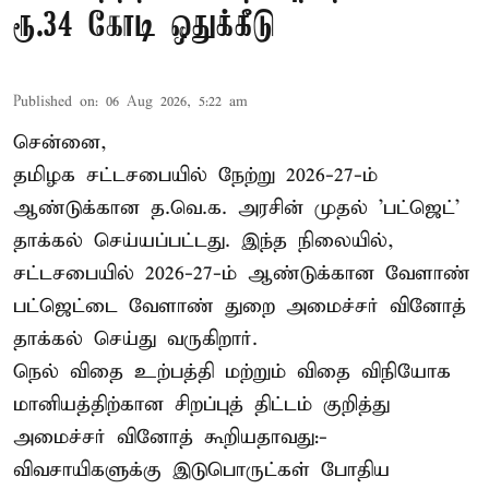
ரூ.34 கோடி ஒதுக்கீடு
Published on
:
06 Aug 2026, 5:22 am
சென்னை,
தமிழக சட்டசபையில் நேற்று 2026-27-ம்
ஆண்டுக்கான த.வெ.க. அரசின் முதல் 'பட்ஜெட்'
தாக்கல் செய்யப்பட்டது. இந்த நிலையில்,
சட்டசபையில் 2026-27-ம் ஆண்டுக்கான வேளாண்
பட்ஜெட்டை வேளாண் துறை அமைச்சர் வினோத்
தாக்கல் செய்து வருகிறார்.
நெல் விதை உற்பத்தி மற்றும் விதை விநியோக
மானியத்திற்கான சிறப்புத் திட்டம் குறித்து
அமைச்சர் வினோத் கூறியதாவது:-
விவசாயிகளுக்கு இடுபொருட்கள் போதிய