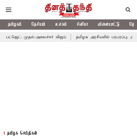
தமிழகம்
தேசியம்
உலகம்
சினிமா
விளையாட்டு
ஜோத
தல்-அமைச்சர் விஜய்
தமிழக அரசியலில் பரபரப்பு; அமைச்சர் ஆனந்த்
தமிழக செய்திகள்