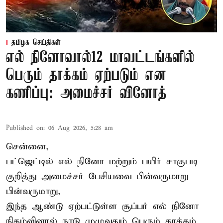
தமிழக செய்திகள்
எல் நினோவால்12 மாவட்டங்களில்
பெரும் தாக்கம் ஏற்படும் என
கணிப்பு: அமைச்சர் வினோத்
Published on
:
06 Aug 2026, 5:28 am
சென்னை,
பட்ஜெட்டில் எல் நினோ மற்றும் பயிர் சாகுபடி
குறித்து அமைச்சர் பேசியவை பின்வருமாறு
பின்வருமாறு,
இந்த ஆண்டு ஏற்பட்டுள்ள சூப்பர் எல் நினோ
நிகழ்வினால் நாடு முழுவதும் பெரும் தாக்கம்