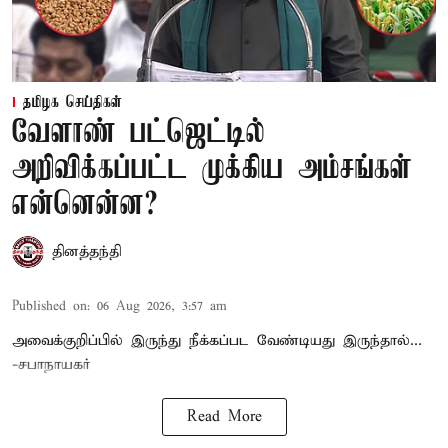
தமிழக செய்திகள்
வேளாண் பட்ஜெட்டில்
அறிவிக்கப்பட்ட முக்கிய அம்சங்கள்
என்னென்ன?
தினத்தந்தி
Published on
:
06 Aug 2026, 3:57 am
அவைக்குறிப்பில் இருந்து நீக்கப்பட வேண்டியது இருந்தால்...
-சபாநாயகர்
Read More