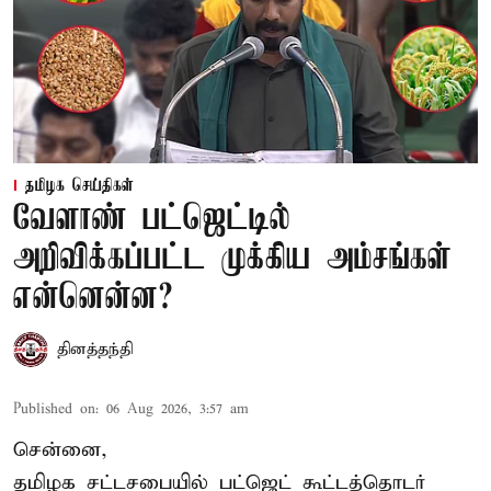
தமிழக செய்திகள்
வேளாண் பட்ஜெட்டில்
அறிவிக்கப்பட்ட முக்கிய அம்சங்கள்
என்னென்ன?
தினத்தந்தி
Published on
:
06 Aug 2026, 3:57 am
சென்னை,
தமிழக சட்டசபையில் பட்ஜெட் கூட்டத்தொடர்