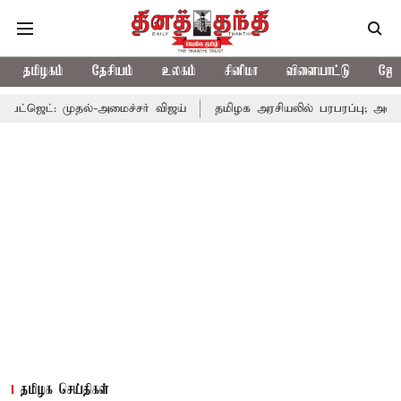
தமிழகம்
தேசியம்
உலகம்
சினிமா
விளையாட்டு
ஜோத
தல்-அமைச்சர் விஜய்
தமிழக அரசியலில் பரபரப்பு; அமைச்சர் ஆனந்த்
தமிழக செய்திகள்