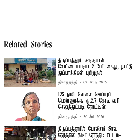
Related Stories
திருப்பத்தூர்: சருகுமான்
வேட்டையாடிய 2 பேர் கைது, நாட்டு
துப்பாக்கிகள் பறிமுதல்
தினத்தந்தி
02 Aug 2026
125 நாள் வேலை செய்யும்
பெண்ணுக்கு ரூ.2.7 கோடி வரி
செலுத்தும்படி நோட்டீஸ்
தினத்தந்தி
30 Jul 2026
திருப்பத்தூரில் போலீசார் இரவு
நேரத்தில் திடீர் ரோந்து: சட்டம்-