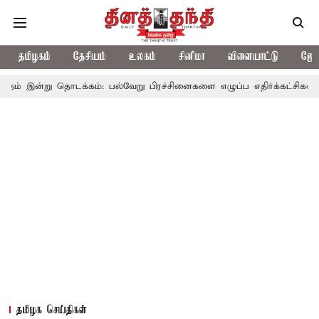
தமிழகம்
தேசியம்
உலகம்
சினிமா
விளையாட்டு
ஜோத
ொடக்கம்: பல்வேறு பிரச்சினைகளை எழுப்ப எதிர்க்கட்சிகள் திட்டம்
தமிழக செய்திகள்