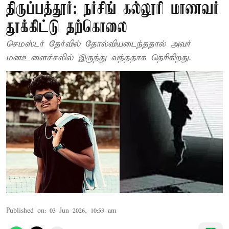
திருப்பத்தூர்: நர்சிங் கல்லூரி மாணவர்
தூக்கிட்டு தற்கொலை
செமஸ்டர் தேர்வில் தோல்வியடைந்ததால் அவர்
மனஉளைச்சலில் இருந்து வந்ததாக தெரிகிறது.
Published on
:
03 Jun 2026, 10:53 am