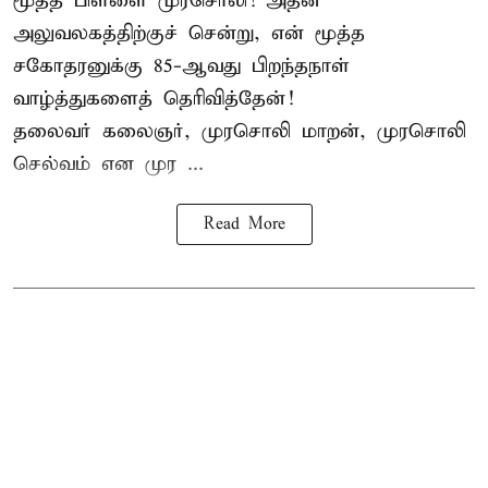
மூத்த பிள்ளை முரசொலி! அதன்
அலுவலகத்திற்குச் சென்று, என் மூத்த
சகோதரனுக்கு 85-ஆவது பிறந்தநாள்
வாழ்த்துகளைத் தெரிவித்தேன்!
தலைவர் கலைஞர், முரசொலி மாறன், முரசொலி
செல்வம் என முர ...
Read More