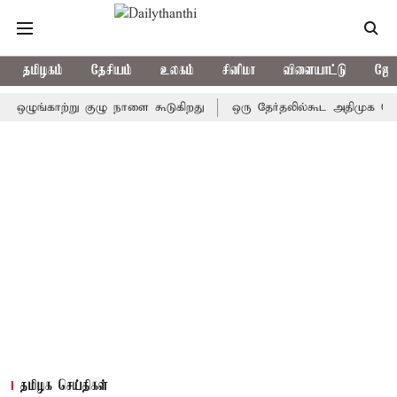
தமிழகம்
தேசியம்
உலகம்
சினிமா
விளையாட்டு
ஜோத
ுங்காற்று குழு நாளை கூடுகிறது
ஒரு தேர்தலில்கூட அதிமுக வெற்றிபெற
தமிழக செய்திகள்