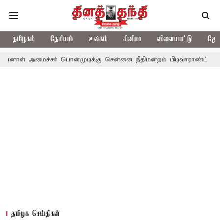
தமிழகம்
தேசியம்
உலகம்
சினிமா
விளையாட்டு
ஜோத
ாள் அமைச்சர் பொன்முடிக்கு சென்னை நீதிமன்றம் பிடிவாராண்ட்
தொல
தமிழக செய்திகள்