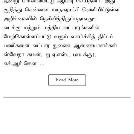
இன்று பார்வையிட்டு ஆய்வு செய்தனர். இது
குறித்து சென்னை மாநகராட்சி வெளியிட்டுள்ள
அறிக்கையில் தெரிவித்திருப்பதாவது:-
வடக்கு மற்றும் மத்திய வட்டாரங்களில்
மேற்கொள்ளப்பட்டு வரும் வளர்ச்சித் திட்டப்
பணிகளை வட்டார துணை ஆணையாளர்கள்
ஸ்வேதா சுமன், ஐ.ஏ.எஸ்., (வடக்கு),
எச்.ஆர்.கௌ ...
Read More