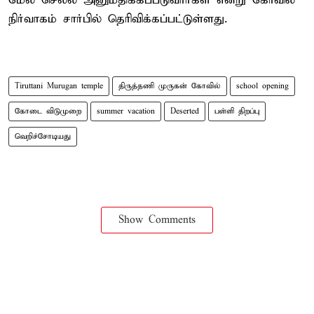
மேல் செல்ல அனுமதிக்கப்படுவார்கள் என்று கோவில்
நிர்வாகம் சார்பில் தெரிவிக்கப்பட்டுள்ளது.
Tiruttani Murugan temple
திருத்தணி முருகன் கோவில்
school opening
கோடை விடுமுறை
summer vacation
Deserted
பள்ளி திறப்பு
வெறிச்சோடியது
Show Comments