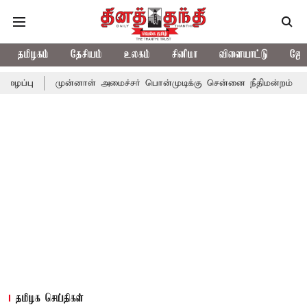
தமிழகம்
தேசியம்
உலகம்
சினிமா
விளையாட்டு
ஜோத
முன்னாள் அமைச்சர் பொன்முடிக்கு சென்னை நீதிமன்றம் பிடிவாராண்ட்
தமிழக செய்திகள்