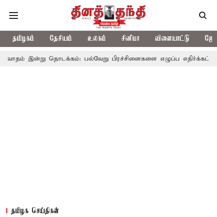
தமிழகம்
தேசியம்
உலகம்
சினிமா
விளையாட்டு
ஜோத
ு தொடக்கம்: பல்வேறு பிரச்சினைகளை எழுப்ப எதிர்க்கட்சிகள் திட்டம்
தமிழக செய்திகள்