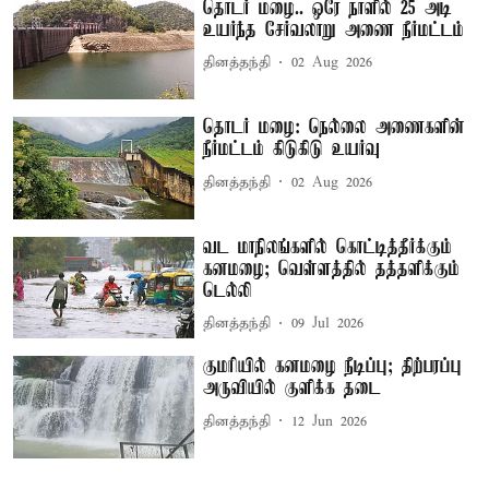
தொடர் மழை.. ஒரே நாளில் 25 அடி
உயர்ந்த சேர்வலாறு அணை நீர்மட்டம்
தினத்தந்தி
02 Aug 2026
தொடர் மழை: நெல்லை அணைகளின்
நீர்மட்டம் கிடுகிடு உயர்வு
தினத்தந்தி
02 Aug 2026
வட மாநிலங்களில் கொட்டித்தீர்க்கும்
கனமழை; வெள்ளத்தில் தத்தளிக்கும்
டெல்லி
தினத்தந்தி
09 Jul 2026
குமரியில் கனமழை நீடிப்பு; திற்பரப்பு
அருவியில் குளிக்க தடை
தினத்தந்தி
12 Jun 2026