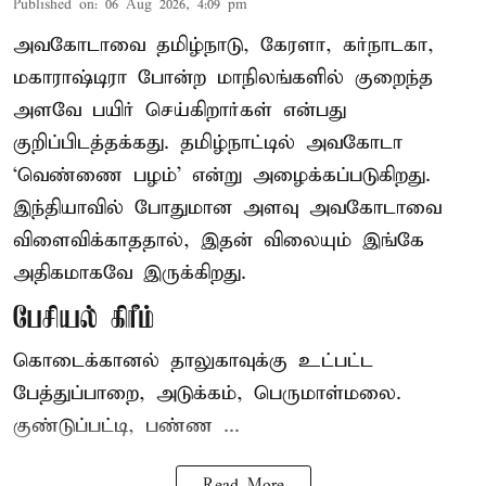
Published on
:
06 Aug 2026, 4:09 pm
அவகோடாவை தமிழ்நாடு, கேரளா, கர்நாடகா,
மகாராஷ்டிரா போன்ற மாநிலங்களில் குறைந்த
அளவே பயிர் செய்கிறார்கள் என்பது
குறிப்பிடத்தக்கது. தமிழ்நாட்டில் அவகோடா
‘வெண்ணை பழம்’ என்று அழைக்கப்படுகிறது.
இந்தியாவில் போதுமான அளவு அவகோடாவை
விளைவிக்காததால், இதன் விலையும் இங்கே
அதிகமாகவே இருக்கிறது.
பேசியல் கிரீம்
கொடைக்கானல் தாலுகாவுக்கு உட்பட்ட
பேத்துப்பாறை, அடுக்கம், பெருமாள்மலை.
குண்டுப்பட்டி, பண்ண ...