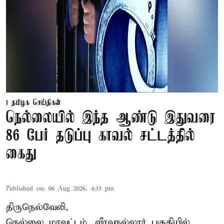
தமிழக செய்திகள்
நெல்லையில் இந்த ஆண்டு இதுவரை
86 பேர் தடுப்பு காவல் சட்டத்தில்
கைது
Published on
:
06 Aug 2026, 4:33 pm
திருநெல்வேலி,
நெல்லை மாவட்டம், வீரவநல்லூர் பகுதியில்