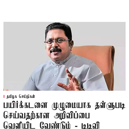
தமிழக செய்திகள்
பயிர்க்கடனை முழுமையாக தள்ளுபடி
செய்வதற்கான அறிவிப்பை
வெளியிட வேண்டும் - டிடிவி