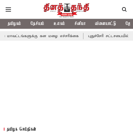
தமிழகம்
தேசியம்
உலகம்
சினிமா
விளையாட்டு
ஜோத
்களுக்கு கன மழை எச்சரிக்கை
புதுச்சேரி சட்டசபையில் வரும் 24ம் த
தமிழக செய்திகள்