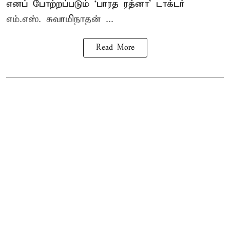
எனப் போற்றப்படும் ‘பாரத ரத்னா’ டாக்டர்
எம்.எஸ். சுவாமிநாதன் ...
Read More