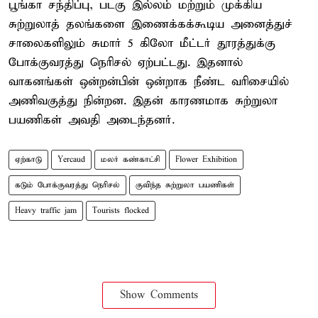
பூங்கா சந்திப்பு, படகு இல்லம் மற்றும் முக்கிய
சுற்றுலாத் தலங்களை இணைக்கக்கூடிய அனைத்துச்
சாலைகளிலும் சுமார் 5 கிலோ மீட்டர் தூரத்துக்கு
போக்குவரத்து நெரிசல் ஏற்பட்டது. இதனால்
வாகனங்கள் ஒன்றன்பின் ஒன்றாக நீண்ட வரிசையில்
அணிவகுத்து நின்றன. இதன் காரணமாக சுற்றுலா
பயணிகள் அவதி அடைந்தனர்.
ஏற்காடு
Yercaud
மலர் கண்காட்சி
Flower Exhibition
கடும் போக்குவரத்து நெரிசல்
குவிந்த சுற்றுலா பயணிகள்
Heavy traffic jam
Tourists flocked
Show Comments