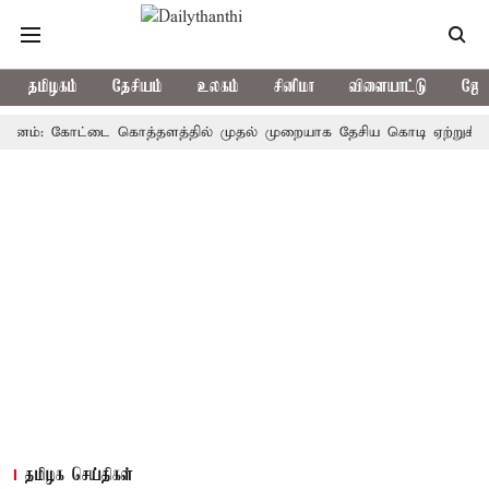
தமிழகம்
தேசியம்
உலகம்
சினிமா
விளையாட்டு
ஜோத
்: கோட்டை கொத்தளத்தில் முதல் முறையாக தேசிய கொடி ஏற்றுகிறார், முதல
தமிழக செய்திகள்