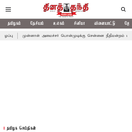
தமிழகம்
தேசியம்
உலகம்
சினிமா
விளையாட்டு
ஜோத
முன்னாள் அமைச்சர் பொன்முடிக்கு சென்னை நீதிமன்றம் பிடிவாராண்ட்
தமிழக செய்திகள்