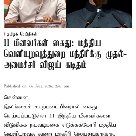
தமிழக செய்திகள்
11 மீனவர்கள் கைது: மத்திய
வெளியுறவுத்துறை மந்திரிக்கு முதல்-
அமைச்சர் விஜய் கடிதம்
Published on
:
06 Aug 2026, 2:47 pm
சென்னை,
இலங்கைக் கடற்படையினரால் கைது
செய்யப்பட்டுள்ள 11 இந்திய மீனவர்களை
விடுவிக்க நடவடிக்கை எடுக்கக்கோரி மத்திய
வெளியுறவுத் துறை மந்திரி ஜெய்சங்கருக்கு,