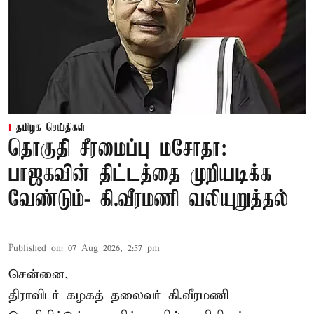
தமிழக செய்திகள்
தொகுதி சீரமைப்பு மசோதா:
பாஜகவின் திட்டத்தை முறியடிக்க
வேண்டும்- கி.வீரமணி வலியுறுத்தல்
Published on
:
07 Aug 2026, 2:57 pm
சென்னை,
திராவிடர் கழகத் தலைவர் கி.வீரமணி