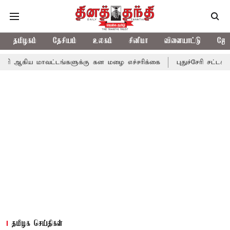
தமிழகம்
தேசியம்
உலகம்
சினிமா
விளையாட்டு
ஜோத
மாவட்டங்களுக்கு கன மழை எச்சரிக்கை
புதுச்சேரி சட்டசபையில் வரு
தமிழக செய்திகள்