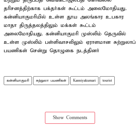
மற்றும் திருப்பதி வெங்கடாஜலபதி கோவிலில்
தரிசனத்திற்காக பக்தர்கள் கூட்டம் அலைமோதியது.
கன்னியாகுமரியில் உள்ள தூய அலங்கார உபகார
மாதா திருத்தலத்திலும் மக்கள் கூட்டம்
அலைமோதியது. கன்னியாகுமரி முஸ்லிம் தெருவில்
உள்ள முஸ்லிம் பள்ளிவாசலிலும் ஏராளமான சுற்றுலாப்
பயணிகள் சென்று தொழுகை நடத்தினர்
கன்னியாகுமரி
சுற்றுலா பயணிகள்
Kanniyakumari
tourist
Show Comments