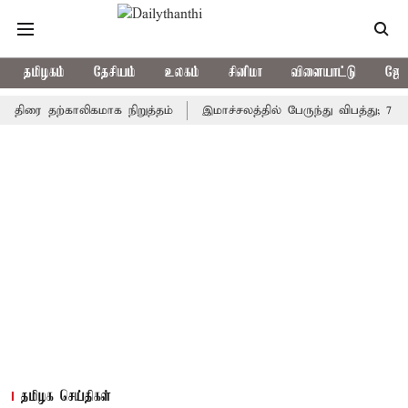
தமிழகம்
தேசியம்
உலகம்
சினிமா
விளையாட்டு
ஜோத
 தற்காலிகமாக நிறுத்தம்
இமாச்சலத்தில் பேருந்து விபத்து; 7 பேர் பல
தமிழக செய்திகள்