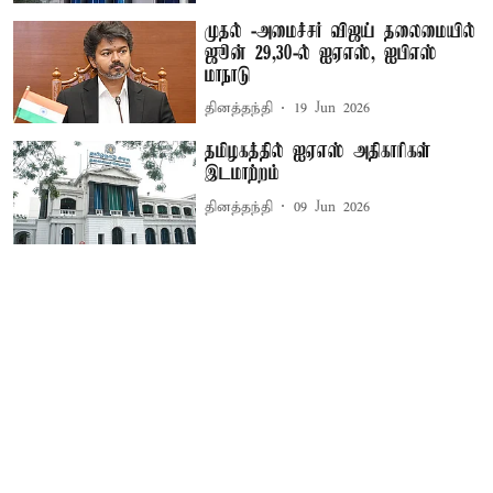
முதல் -அமைச்சர் விஜய் தலைமையில்
ஜூன் 29,30-ல் ஐஏஎஸ், ஐபிஎஸ்
மாநாடு
தினத்தந்தி
19 Jun 2026
தமிழகத்தில் ஐஏஎஸ் அதிகாரிகள்
இடமாற்றம்
தினத்தந்தி
09 Jun 2026