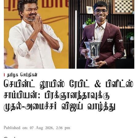
தமிழக செய்திகள்
செயின்ட் லூயிஸ் ரேபிட் & பிளிட்ஸ்
சாம்பியன்: பிரக்ஞானந்தாவுக்கு
முதல்-அமைச்சர் விஜய் வாழ்த்து
Published on
:
07 Aug 2026, 2:36 pm