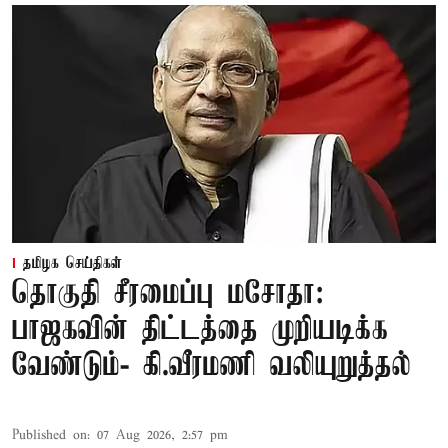
தமிழக செய்திகள்
தொகுதி சீரமைப்பு மசோதா:
பாஜகவின் திட்டத்தை முறியடிக்க
வேண்டும்- கி.வீரமணி வலியுறுத்தல்
Published on
:
07 Aug 2026, 2:57 pm