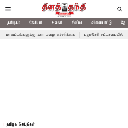
தமிழகம்
தேசியம்
உலகம்
சினிமா
விளையாட்டு
ஜோத
்களுக்கு கன மழை எச்சரிக்கை
புதுச்சேரி சட்டசபையில் வரும் 24ம் த
தமிழக செய்திகள்