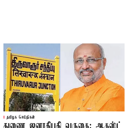
தமிழக செய்திகள்
துணை ஜனாதிபதி வருகை: ஆகஸ்ட்