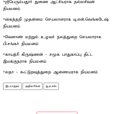
*ஸ்ரீபெரும்பதூர் துணை ஆட்சியராக நல்லசிவன்
நியமனம்
*கைத்தறி முதன்மை செயலாளராக டி.என்.வெங்கடேஷ்
நியமனம்
*வேளாண் மற்றும் உழவர் நலத்துறை செயலாராக
பி.சங்கர் நியமனம்
*காயத்ரி கிருஷ்ணன் - சமூக பாதுகாப்பு திட்ட
இயக்குநராக நியமனம்
*லதா - கூட்டுறவுத்துறை ஆணையராக நியமனம்
இடமாற்றம்
அதிகாரிகள்
ஐ.ஏ.எஸ்