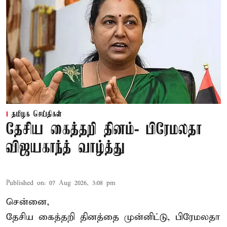
தமிழக செய்திகள்
தேசிய கைத்தறி தினம்- பிரேமலதா
விஜயகாந்த் வாழ்த்து
Published on
:
07 Aug 2026, 3:08 pm
சென்னை,
தேசிய கைத்தறி தினத்தை
முன்னிட்டு, பிரேமலதா