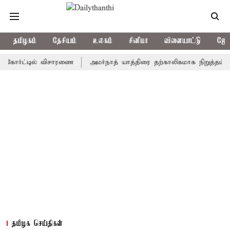
தமிழகம்
தேசியம்
உலகம்
சினிமா
விளையாட்டு
ஜோத
்ட்டில் விசாரணை
அமர்நாத் யாத்திரை தற்காலிகமாக நிறுத்தம்
இமாச
தமிழக செய்திகள்