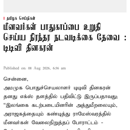
தமிழக செய்திகள்
மீனவர்கள் பாதுகாப்பை உறுதி
செய்ய நிரந்தர நடவடிக்கை தேவை :
டிடிவி தினகரன்
Published on
:
08 Aug 2026, 6:56 am
சென்னை,
அமமுக பொதுச்செயலாளர் டிடிவி தினகரன்
தனது எக்ஸ் தளத்தில் பதிவிட்டு இருப்பதாவது;
“இலங்கை கடற்படையினரின் அத்துமீறலையும்,
அராஜகத்தையும் கண்டித்து ராமேஸ்வரத்தில்
மீனவர்கள் வேலைநிறுத்தப் போராட்டம் -