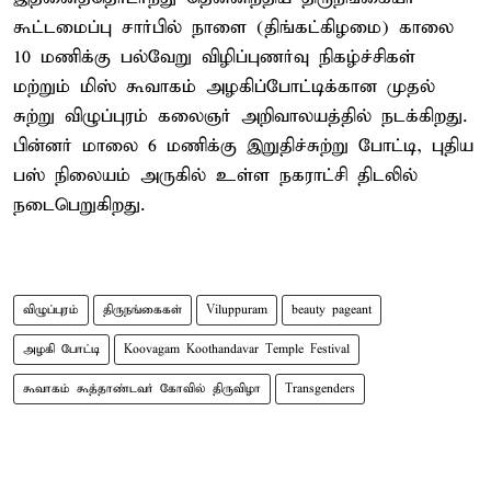
கூட்டமைப்பு சார்பில் நாளை (திங்கட்கிழமை) காலை
10 மணிக்கு பல்வேறு விழிப்புணர்வு நிகழ்ச்சிகள்
மற்றும் மிஸ் கூவாகம் அழகிப்போட்டிக்கான முதல்
சுற்று விழுப்புரம் கலைஞர் அறிவாலயத்தில் நடக்கிறது.
பின்னர் மாலை 6 மணிக்கு இறுதிச்சுற்று போட்டி, புதிய
பஸ் நிலையம் அருகில் உள்ள நகராட்சி திடலில்
நடைபெறுகிறது.
விழுப்புரம்
திருநங்கைகள்
Viluppuram
beauty pageant
அழகி போட்டி
Koovagam Koothandavar Temple Festival
கூவாகம் கூத்தாண்டவர் கோவில் திருவிழா
Transgenders