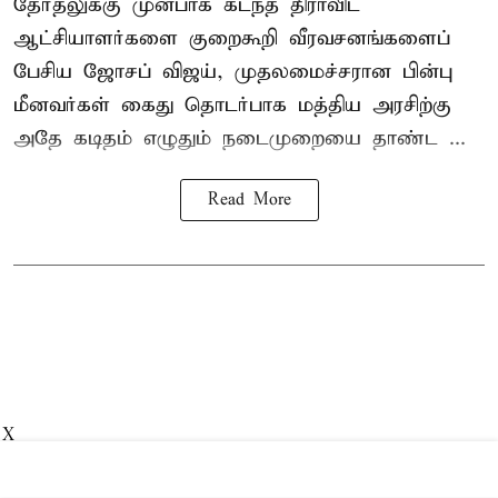
தேர்தலுக்கு முன்பாக கடந்த திராவிட
ஆட்சியாளர்களை குறைகூறி வீரவசனங்களைப்
பேசிய ஜோசப் விஜய், முதலமைச்சரான பின்பு
மீனவர்கள் கைது தொடர்பாக மத்திய அரசிற்கு
அதே கடிதம் எழுதும் நடைமுறையை தாண்ட ...
Read More
X