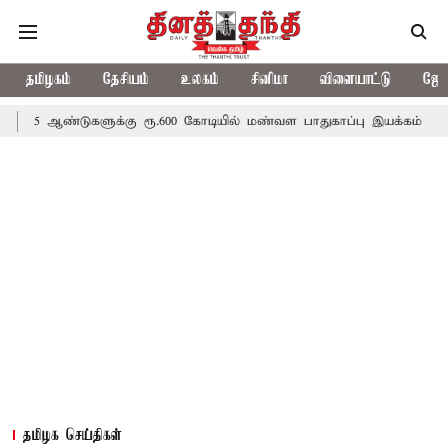
தமிழகம்
தேசியம்
உலகம்
சினிமா
விளையாட்டு
ஜோத
ுகளுக்கு ரூ.600 கோடியில் மண்வள பாதுகாப்பு இயக்கம்
விவசாயிகளுக
தமிழக செய்திகள்