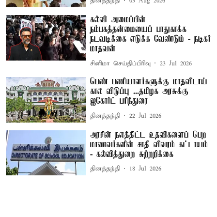
தினத்தந்தி
03 Aug 2026
கல்வி அமைப்பின்
நம்பகத்தன்மையைப் பாதுகாக்க
நடவடிக்கை எடுக்க வேண்டும் - நடிகர்
மாதவன்
சினிமா செய்திப்பிரிவு
23 Jul 2026
பெண் பணியாளர்களுக்கு மாதவிடாய்
கால விடுப்பு ...தமிழக அரசுக்கு
ஐகோர்ட் பரிந்துரை
தினத்தந்தி
22 Jul 2026
அரசின் நலத்திட்ட உதவிகளைப் பெற
மாணவர்களின் சாதி விவரம் கட்டாயம்
- கல்வித்துறை சுற்றறிக்கை
தினத்தந்தி
18 Jul 2026