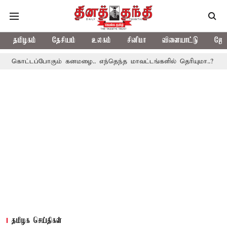
தமிழகம்
தேசியம்
உலகம்
சினிமா
விளையாட்டு
ஜோத
போகும் கனமழை.. எந்தெந்த மாவட்டங்களில் தெரியுமா..?
தமிழகத்திற
தமிழக செய்திகள்