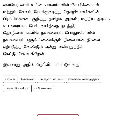
எனவே, லாரி உரிமையாளர்களின் கோரிக்கைகள்
மற்றும் சேலம் போக்குவரத்து தொழிலாளர்களின்
பிரச்சினைகள் குறித்து தமிழக அரசும், மத்திய அரசும்
உடனடியாக பேச்சுவார்த்தை நடத்தி,
தொழிலாளர்களின் நலனையும் பொதுமக்களின்
நலனையும் ஒருங்கிணைக்கும் நிலையான தீர்வை
ஏற்படுத்த வேண்டும் என்று வலியுறுத்திக்
கேட்டுக்கொள்கிறேன்.
இவ்வாறு அதில் தெரிவிக்கப்பட்டுள்ளது.
பா.ம.க.
சென்னை
Transport workers
ராமதாஸ் வலியுறுத்தல்
Doctor Ramadoss
லாரி வாடகை