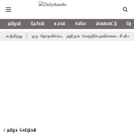
தமிழகம்
தேசியம்
உலகம்
சினிமா
விளையாட்டு
ஜோத
கிறது
ஒரு தேர்தலில்கூட அதிமுக வெற்றிபெறவில்லை: சி.வி.சண்முகம்
தமிழக செய்திகள்