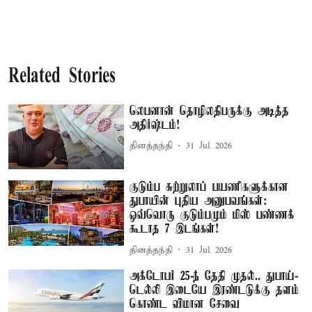
Related Stories
லெபனான் தொழிலதிபருக்கு அடித்த
அதிர்ஷ்டம்!
தினத்தந்தி
31 Jul 2026
குடும்ப சுற்றுலாப் பயணிகளுக்கான
துபாயின் புதிய அனுபவங்கள்:
ஒவ்வொரு குடும்பமும் மிஸ் பண்ணக்
கூடாத 7 இடங்கள்!
தினத்தந்தி
31 Jul 2026
அக்டோபர் 25-ந் தேதி முதல்.. துபாய்-
டெல்லி இடையே இரண்டடுக்கு தளம்
கொண்ட விமான சேவை