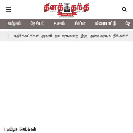
தமிழகம்
தேசியம்
உலகம்
சினிமா
விளையாட்டு
ஜோத
்க்கட்சிகள் அமளி: நாடாளுமன்ற இரு அவைகளும் திங்கள்கிழமை வரை ஒத்
தமிழக செய்திகள்