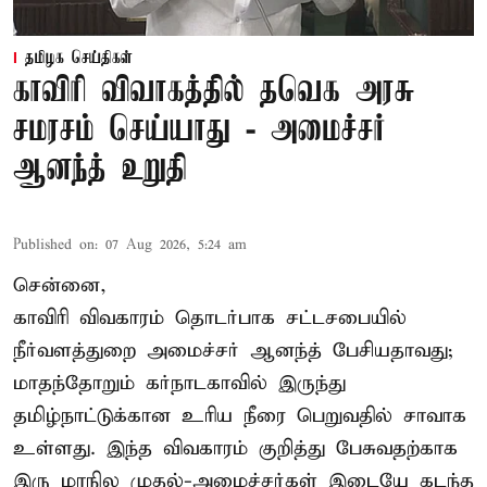
தமிழக செய்திகள்
காவிரி விவாகத்தில் தவெக அரசு
சமரசம் செய்யாது - அமைச்சர்
ஆனந்த் உறுதி
Published on
:
07 Aug 2026, 5:24 am
சென்னை,
காவிரி விவகாரம் தொடர்பாக சட்டசபையில்
நீர்வளத்துறை அமைச்சர் ஆனந்த் பேசியதாவது;
மாதந்தோறும் கர்நாடகாவில் இருந்து
தமிழ்நாட்டுக்கான உரிய நீரை பெறுவதில் சாவாக
உள்ளது. இந்த விவகாரம் குறித்து பேசுவதற்காக
இரு மாநில முதல்-அமைச்சர்கள் இடையே கடந்த