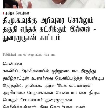
தமிழக செய்திகள்
தி.மு.க.வுக்கு அறிவுரை சொல்லும்
தகுதி எந்தக் கட்சிக்கும் இல்லை -
துரைமுருகன் காட்டம்
Published on
:
07 Aug 2026, 4:32 am
சென்னை,
காவிரிப் பிரச்சினையில் ஒற்றுமையாக இருந்து
தமிழ்நாட்டின் உணர்வை வெளிப்படுத்த வேண்டிய
நேரத்தில், த.வெ.க. அரசு ‘டேக் டைவர்ஷன்’
அரசியலை மேற்கொள்ள வேண்டாம் என திமுக
பொதுச் செயலாளர் துரைமுருகன்
தெரிவித்துள்ளார். இது தொடர்பாக அவர்