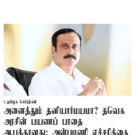
தமிழக செய்திகள்
அனைத்தும் தனியார்மயமா? தவெக
அரசின் பயணப் பாதை
ஆபத்தானது: அன்புமணி எச்சரிக்கை