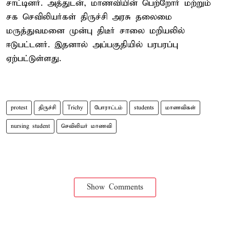
சாட்டினர். அத்துடன், மாணவியின் பெற்றோர் மற்றும்
சக செவிலியர்கள் திருச்சி அரசு தலைமை
மருத்துவமனை முன்பு திடீர் சாலை மறியலில்
ஈடுபட்டனர். இதனால் அப்பகுதியில் பரபரப்பு
ஏற்பட்டுள்ளது.
protest
திருச்சி
Trichy
போராட்டம்
students
மாணவிகள்
nursing student
செவிலியர் மாணவி
Show Comments