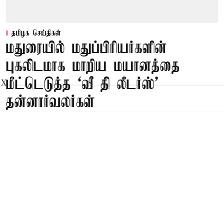
தமிழக செய்திகள்
மதுரையில் மதுப்பிரியர்களின்
புகலிடமாக மாறிய மயானத்தை
மீட்டெடுத்த ‘வீ தி லீடர்ஸ்’
X
தன்னார்வலர்கள்
Published on
:
10 Aug 2026, 7:12 am
மதுரை,
மதுரையில் மதுப்பிரியர்களின் புகலிடமாக மாறிய
மயானத்தை ‘வீ தி லீடர்ஸ்’ அமைப்பின்
தன்னார்வாலர்கள் மீட்டெடுத்தனர்.