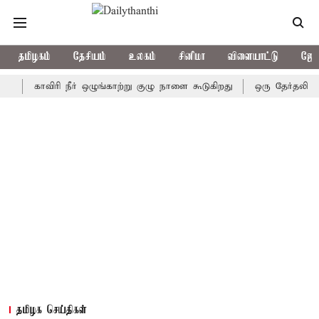
தமிழகம்
தேசியம்
உலகம்
சினிமா
விளையாட்டு
ஜோத
காவிரி நீர் ஒழுங்காற்று குழு நாளை கூடுகிறது
ஒரு தேர்தலில்கூட அத
தமிழக செய்திகள்