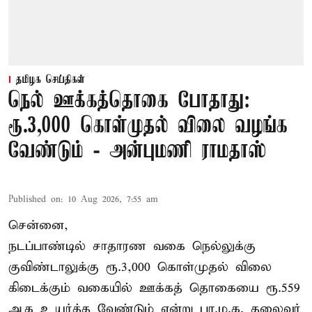
தமிழக செய்திகள்
நெல் ஊக்கத்தொகை போதாது:
ரூ.3,000 கொள்முதல் விலை வழங்க
வேண்டும் - அன்புமணி ராமதாஸ்
Published on
:
10 Aug 2026, 7:55 am
சென்னை,
நடப்பாண்டில் சாதாரண வகை நெல்லுக்கு
குவிண்டாலுக்கு ரூ.3,000 கொள்முதல் விலை
கிடைக்கும் வகையில் ஊக்கத் தொகையை ரூ.559
ஆக உயர்த்த வேண்டும் என்று பா.ம.க. தலைவர்