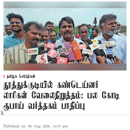
தமிழக செய்திகள்
தூத்துக்குடியில் கண்டெய்னர்
லாரிகள் வேலைநிறுத்தம்: பல கோடி
ரூபாய் வர்த்தகம் பாதிப்பு
X
Published on
:
06 Aug 2026, 12:53 pm