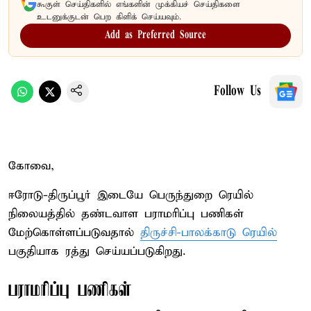
கூகுள் செய்திகளில் எங்களின் முக்கியச் செய்திகளை
உடனுக்குடன் பெற கிளிக் செய்யவும்.
Add as Preferred Source
Follow Us
கோவை,
ஈரோடு-திருப்பூர் இடையே பெருந்துறை ரெயில்
நிலையத்தில் தண்டவாள பராமரிப்பு பணிகள்
மேற்கொள்ளப்படுவதால்
திருச்சி-பாலக்காடு ரெயில்
பகுதியாக ரத்து செய்யப்படுகிறது.
பராமரிப்பு பணிகள்