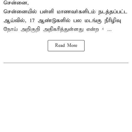
சென்னை,
சென்னை
யில் பள்ளி மாணவர்களிடம் நடத்தப்பட்ட
ஆய்வில், 17 ஆண்டுகளில் பல மடங்கு
நீரிழிவு
நோய்
அறிகுறி அதிகரித்துள்ளது என்ற < ...
Read More