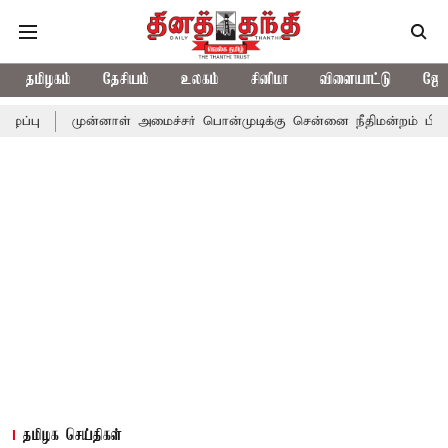
தமிழகம்
தேசியம்
உலகம்
சினிமா
விளையாட்டு
ஜோத
ுன்னாள் அமைச்சர் பொன்முடிக்கு சென்னை நீதிமன்றம் பிடிவாராண்ட்
தமிழக செய்திகள்