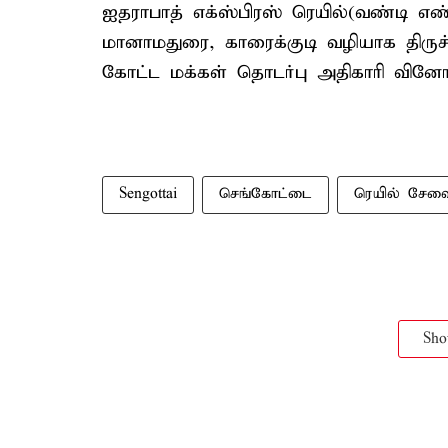
ஐதராபாத் எக்ஸ்பிரஸ் ரெயில்(வண்டி எண
மானாமதுரை, காரைக்குடி வழியாக திருச்
கோட்ட மக்கள் தொடர்பு அதிகாரி வினோத்
Sengottai
செங்கோட்டை
ரெயில் சேவ
Sh