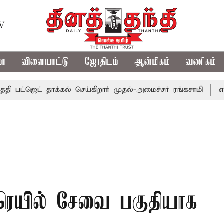
TV
மா
விளையாட்டு
ஜோதிடம்
ஆன்மிகம்
வணிகம்
ஜெட் தாக்கல் செய்கிறார் முதல்-அமைச்சர் ரங்கசாமி
எதிர்க்கட
ு ரெயில் சேவை பகுதியாக