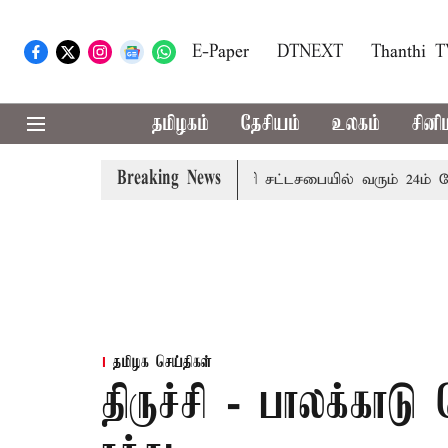
E-Paper
DTNEXT
Thanthi 
தமிழகம்
தேசியம்
உலகம்
சினி
Breaking News
ை எச்சரிக்கை
புதுச்சேரி சட்டசபையில் வரும் 24ம் தேதி பட்
தமிழக செய்திகள்
திருச்சி - பாலக்காட