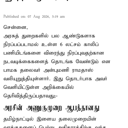
Published on
:
07 Aug 2026, 5:19 am
சென்னை,
அரசுத் துறைகளில் பல ஆண்டுகளாக
நிரப்பப்படாமல் உள்ள 6 லட்சம் காலிப்
பணியிடங்களை விரைந்து நிரப்புவதற்கான
நடவடிக்கைகளைத் தொடங்க வேண்டும் என
பாமக தலைவர் அன்புமணி ராமதாஸ்
வலியுறுத்தியுள்ளார். இது தொடர்பாக அவர்
வெளியிட்டுள்ள அறிக்கையில்
தெரிவித்திருப்பதாவது;-
அரசின் அணுகுமுறை ஆபத்தானது
தமிழ்நாட்டில் இளைய தலைமுறையின்
வாக்குகளைப் பெற்று அதிகாரத்திற்கு வந்த