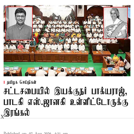
தமிழக செய்திகள்
சட்டசபையில் இயக்குநர் பாக்யராஜ்,
பாடகி எஸ்.ஜானகி உள்ளிட்டோருக்கு
இரங்கல்
X
Published on
:
07 Aug 2026, 4:31 am