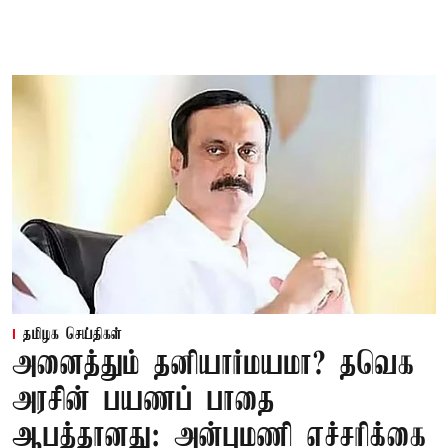
தமிழக செய்திகள்
அனைத்தும் தனியார்மயமா? தவெக
அரசின் பயணப் பாதை
ஆபத்தானது: அன்புமணி எச்சரிக்கை