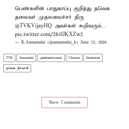
பெண்களின் பாதுகாப்பு குறித்து தவெக
தலைவர் முதலமைச்சர் திரு
@TVKVijayHQ
அவர்கள் கூறிவரும்…
pic.twitter.com/2h3IJKXZw2
— K.Annamalai (@annamalai_k)
June 12, 2026
TVK
Annamalai
அண்ணாமலை
Chennai
சென்னை
தவெக நிர்வாகி
Show Comments