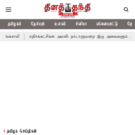
தமிழகம்
தேசியம்
உலகம்
சினிமா
விளையாட்டு
ஜோத
எதிர்க்கட்சிகள் அமளி: நாடாளுமன்ற இரு அவைகளும் திங்கள்கிழமை
தமிழக செய்திகள்