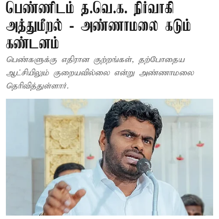
பெண்ணிடம் த.வெ.க. நிர்வாகி
அத்துமீறல் - அண்ணாமலை கடும்
கண்டனம்
பெண்களுக்கு எதிரான குற்றங்கள், தற்போதைய
ஆட்சியிலும் குறையவில்லை என்று அண்ணாமலை
தெரிவித்துள்ளார்.