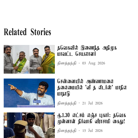
Related Stories
தவெகவில் இணைந்த அதிமுக
மாவட்ட செயலாளர்
தினத்தந்தி
03 Aug 2026
சென்னையில் அண்ணாமலை
தலைமையில் ’வீ த லீடர்ஸ்’ மாநில
மாநாடு
தினத்தந்தி
21 Jul 2026
ரூ.1.30 லட்சம் லஞ்ச புகார்: தவெக
முன்னாள் நிர்வாகி வீராசாமி கைது!
தினத்தந்தி
15 Jul 2026