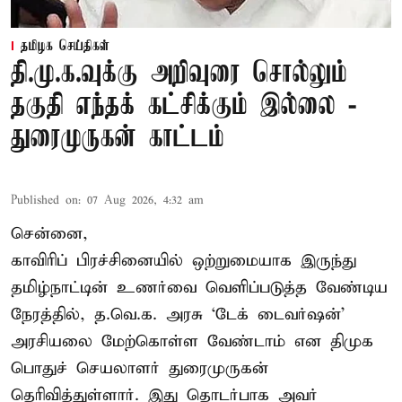
தமிழக செய்திகள்
தி.மு.க.வுக்கு அறிவுரை சொல்லும்
தகுதி எந்தக் கட்சிக்கும் இல்லை -
துரைமுருகன் காட்டம்
Published on
:
07 Aug 2026, 4:32 am
சென்னை,
காவிரிப் பிரச்சினையில் ஒற்றுமையாக இருந்து
தமிழ்நாட்டின் உணர்வை வெளிப்படுத்த வேண்டிய
நேரத்தில், த.வெ.க. அரசு ‘டேக் டைவர்ஷன்’
அரசியலை மேற்கொள்ள வேண்டாம் என திமுக
பொதுச் செயலாளர் துரைமுருகன்
தெரிவித்துள்ளார். இது தொடர்பாக அவர்