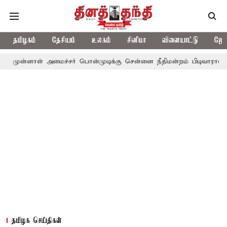
தமிழகம்
தேசியம்
உலகம்
சினிமா
விளையாட்டு
ஜோத
ள் அமைச்சர் பொன்முடிக்கு சென்னை நீதிமன்றம் பிடிவாராண்ட்
தொலை
தமிழக செய்திகள்