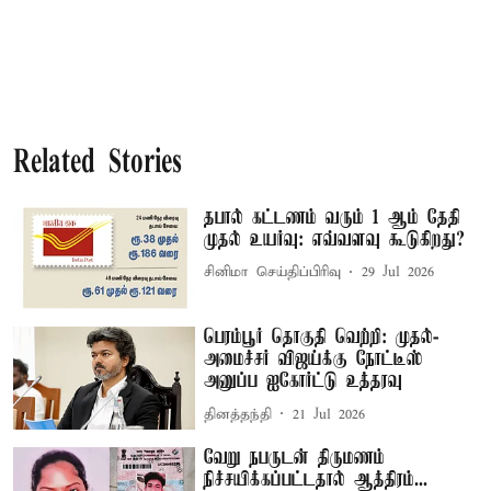
Related Stories
தபால் கட்டணம் வரும் 1 ஆம் தேதி
முதல் உயர்வு: எவ்வளவு கூடுகிறது?
சினிமா செய்திப்பிரிவு
29 Jul 2026
பெரம்பூர் தொகுதி வெற்றி: முதல்-
அமைச்சர் விஜய்க்கு நோட்டீஸ்
அனுப்ப ஐகோர்ட்டு உத்தரவு
தினத்தந்தி
21 Jul 2026
வேறு நபருடன் திருமணம்
நிச்சயிக்கப்பட்டதால் ஆத்திரம்...