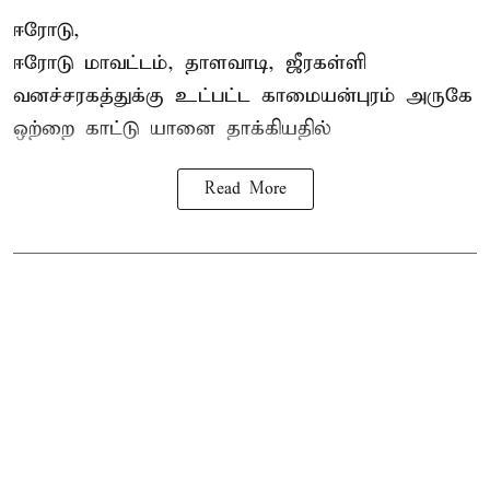
ஈரோடு,
ஈரோடு மாவட்டம்,
தாளவாடி
, ஜீரகள்ளி
வனச்சரகத்துக்கு உட்பட்ட காமையன்புரம் அருகே
ஒற்றை காட்டு
யானை தாக்கி
யதில்
Read More