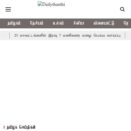
தமிழகம்
தேசியம்
உலகம்
சினிமா
விளையாட்டு
ஜோத
23 மாவட்டங்களில் இரவு 7 மணிவரை மழை பெய்ய வாய்ப்பு
கொரிய ப
தமிழக செய்திகள்