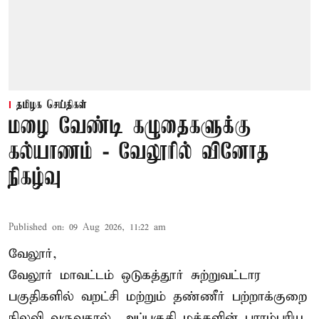
தமிழக செய்திகள்
மழை வேண்டி கழுதைகளுக்கு
கல்யாணம் - வேலூரில் வினோத
நிகழ்வு
Published on
:
09 Aug 2026, 11:22 am
வேலூர்,
வேலூர் மாவட்டம் ஒடுகத்தூர் சுற்றுவட்டார
பகுதிகளில் வறட்சி மற்றும் தண்ணீர் பற்றாக்குறை
நிலவி வருவதால், அப்பகுதி மக்களின் பாரம்பரிய