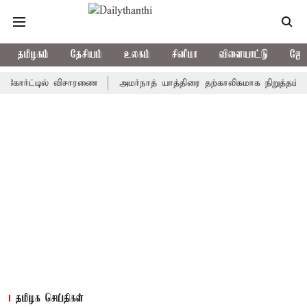
தமிழகம்
தேசியம்
உலகம்
சினிமா
விளையாட்டு
ஜோத
ர்ட்டில் விசாரணை
அமர்நாத் யாத்திரை தற்காலிகமாக நிறுத்தம்
இமா
தமிழக செய்திகள்