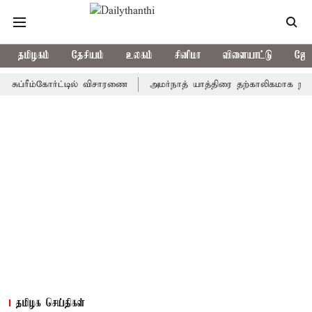
தமிழகம்
தேசியம்
உலகம்
சினிமா
விளையாட்டு
ஜோத
ரீம்கோர்ட்டில் விசாரணை
அமர்நாத் யாத்திரை தற்காலிகமாக நிறுத்தம்
தமிழக செய்திகள்