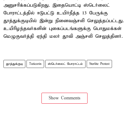
அனுசரிக்கப்படுகிறது. இதையொட்டி ஸ்டெர்லைட்
போராட்டத்தில் ஈடுபட்டு உயிர்நீத்த 13 பேருக்கு
தூத்துக்குடியில் இன்று நினைவஞ்சலி செலுத்தப்பட்டது.
உயிரிழந்தவர்களின் புகைப்படங்களுக்கு பொதுமக்கள்
மெழுகுவர்த்தி ஏந்தி மலர் தூவி அஞ்சலி செலுத்தினர்.
தூத்துக்குடி
Tuticorin
ஸ்டெர்லைட் போராட்டம்
Sterlite Protest
Show Comments