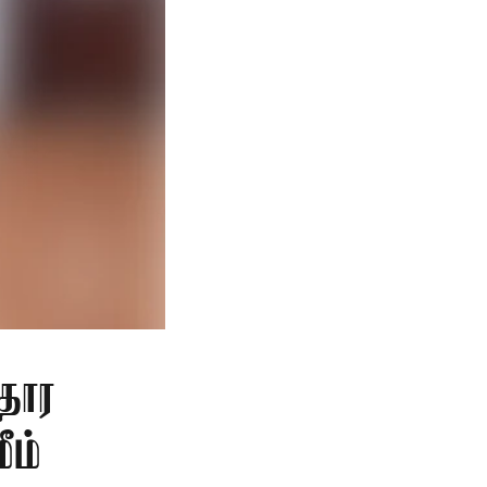
தார
ீம்