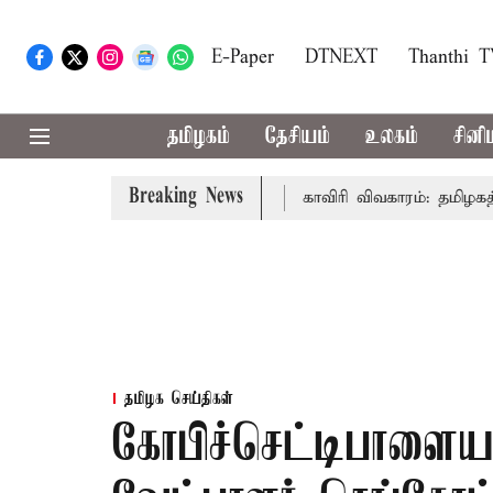
E-Paper
DTNEXT
Thanthi 
தமிழகம்
தேசியம்
உலகம்
சினி
Breaking News
தல்-அமைச்சர் விஜய் உரை
காவிரி விவகாரம்: தமிழகத்தில் அன
தமிழக செய்திகள்
கோபிச்செட்டிபாளைய