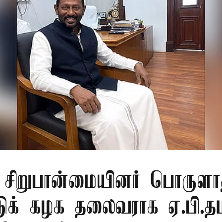
ு சிறுபான்மையினர் பொருளா
டுக் கழக தலைவராக ஏ.பி.தம