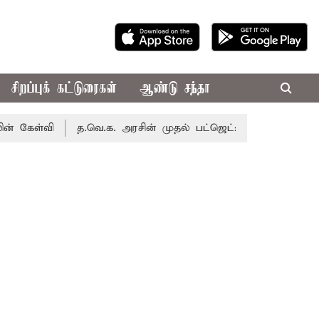
சிறப்புக் கட்டுரைகள்
ஆண்டு சந்தா
ி
த.வெ.க. அரசின் முதல் பட்ஜெட்: மாற்றமா?, தடுமாற்றமா?