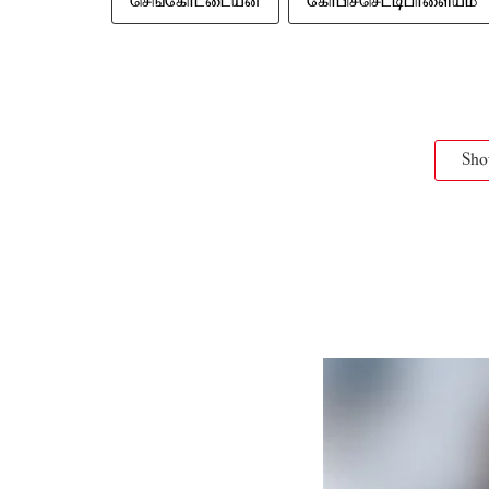
செங்கோட்டையன்
கோபிச்செட்டிபாளையம்
Sh