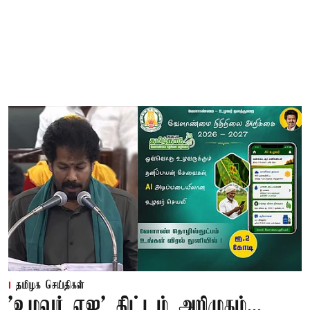
தமிழக செய்திகள்
'உழவர் ஏஐ' திட்டம் அறிமுகம்...