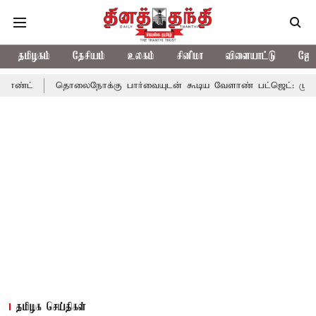
தமிழகம்
தேசியம்
உலகம்
சினிமா
விளையாட்டு
ஜோத
தொலைநோக்கு பார்வையுடன் கூடிய வேளாண் பட்ஜெட்: முதல்-அமைச்சர் 
தமிழக செய்திகள்