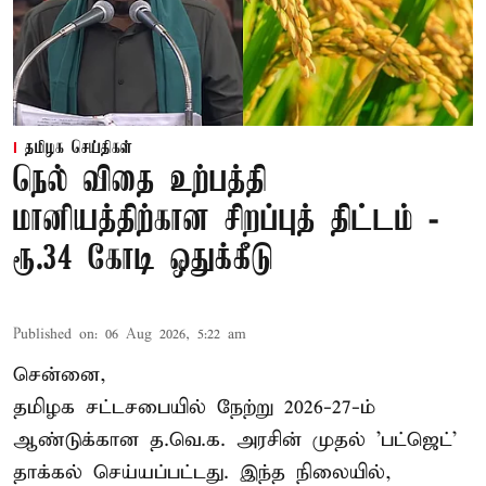
தமிழக செய்திகள்
நெல் விதை உற்பத்தி
மானியத்திற்கான சிறப்புத் திட்டம் -
ரூ.34 கோடி ஒதுக்கீடு
Published on
:
06 Aug 2026, 5:22 am
சென்னை,
தமிழக சட்டசபையில் நேற்று 2026-27-ம்
ஆண்டுக்கான த.வெ.க. அரசின் முதல் 'பட்ஜெட்'
தாக்கல் செய்யப்பட்டது. இந்த நிலையில்,