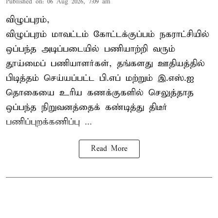
Published on
:
06 Aug 2026, 7:09 am
விழுப்புரம்,
விழுப்புரம் மாவட்டம்
கோட்டக்குப்பம் நகராட்சியில்
ஒப்பந்த அடிப்படையில் பணியாற்றி வரும்
தூய்மைப் பணியாளர்கள்
, தங்களது ஊதியத்தில்
பிடித்தம் செய்யப்பட்ட பி.எப் மற்றும் இ.எஸ்.ஐ
தொகையை உரிய கணக்குகளில் செலுத்தாத
ஒப்பந்த நிறுவனத்தைக் கண்டித்து திடீர்
பணிப்புறக்கணிப்பு ...
Read More