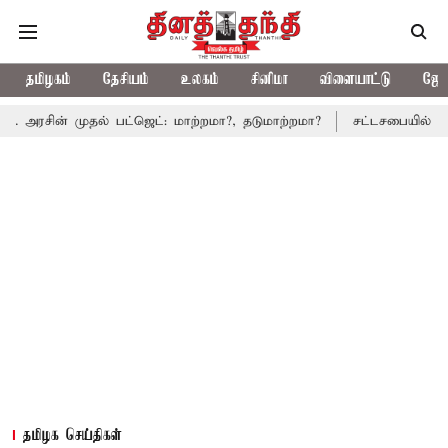
தமிழகம்
தேசியம்
உலகம்
சினிமா
விளையாட்டு
ஜோத
முதல் பட்ஜெட்: மாற்றமா?, தடுமாற்றமா?
சட்டசபையில் பட்ஜெட் மீதான
தமிழக செய்திகள்