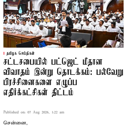
தமிழக செய்திகள்
சட்டசபையில் பட்ஜெட் மீதான
விவாதம் இன்று தொடக்கம்: பல்வேறு
பிரச்சினைகளை எழுப்ப
எதிர்க்கட்சிகள் திட்டம்
Published on
:
07 Aug 2026, 1:22 am
சென்னை,