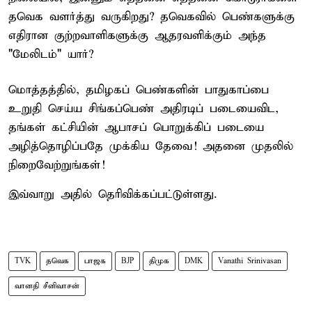
தவெக வளர்த்து வருகிறது? தவெகவில் பெண்களுக்கு
எதிரான குற்றவாளிகளுக்கு ஆதரவளிக்கும் அந்த
"மேலிடம்" யார்?
மொத்தத்தில், தமிழகப் பெண்களின் பாதுகாப்பை
உறுதி செய்ய சிங்கப்பெண் அதிரடிப் படையைவிட,
தங்கள் கட்சியின் ஆபாசப் பொறுக்கிப் படையை
அழித்தொழிப்பதே முக்கிய தேவை! அதனை முதலில்
நிறைவேற்றுங்கள்!
இவ்வாறு அதில் தெரிவிக்கப்பட்டுள்ளது.
TVK
தவெக
பாஜக
BJP
திமுக
DMK
Vanathi Srinivasan
வானதி சீனிவாசன்