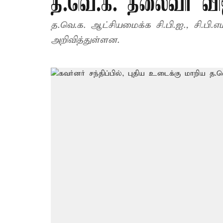
த.வெ.க. தலைவர் வி
த.வெ.க. ஆட்சியமைக்க சி.பி.ஐ., சி.பி.
அறிவித்துள்ளன.