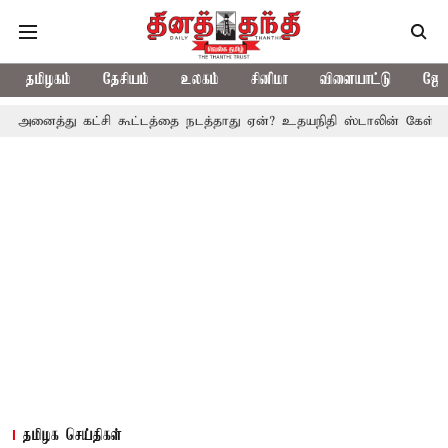
தமிழகம்
தேசியம்
உலகம்
சினிமா
விளையாட்டு
ஜோத
 கட்சி கூட்டத்தை நடத்தாது ஏன்? உதயநிதி ஸ்டாலின் கேள்வி
த.வெ.க
தமிழக செய்திகள்