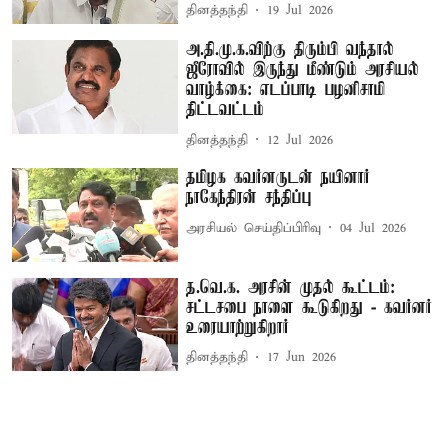
தினத்தந்தி
19 Jul 2026
அ.தி.மு.க.விற்கு திரும்பி வந்தால்
ஜீரோவில் இருந்து மீண்டும் அரசியல்
வாழ்க்கை: எடப்பாடி பழனிசாமி
திட்டவட்டம்
தினத்தந்தி
12 Jul 2026
தமிழக கவர்னருடன் நயினார்
நாகேந்திரன் சந்திப்பு
அரசியல் செய்திப்பிரிவு
04 Jul 2026
த.வெ.க. அரசின் முதல் கூட்டம்:
சட்டசபை நாளை கூடுகிறது - கவர்னர்
உரையாற்றுகிறார்
தினத்தந்தி
17 Jun 2026