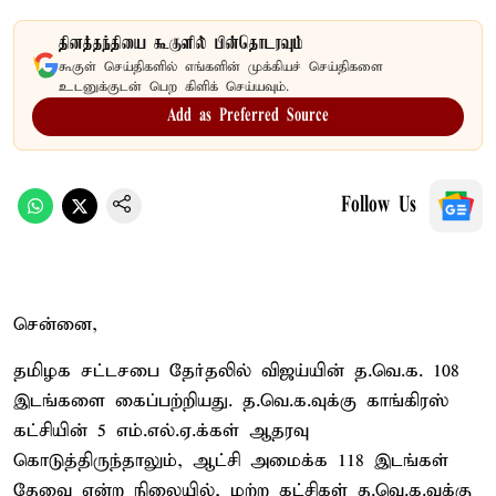
தினத்தந்தியை கூகுளில் பின்தொடரவும்
கூகுள் செய்திகளில் எங்களின் முக்கியச் செய்திகளை
உடனுக்குடன் பெற கிளிக் செய்யவும்.
Add as Preferred Source
Follow Us
சென்னை,
தமிழக சட்டசபை தேர்தலில் விஜய்யின் த.வெ.க. 108
இடங்களை கைப்பற்றியது. த.வெ.க.வுக்கு காங்கிரஸ்
கட்சியின் 5 எம்.எல்.ஏ.க்கள் ஆதரவு
கொடுத்திருந்தாலும், ஆட்சி அமைக்க 118 இடங்கள்
தேவை என்ற நிலையில், மற்ற கட்சிகள் த.வெ.க.வுக்கு