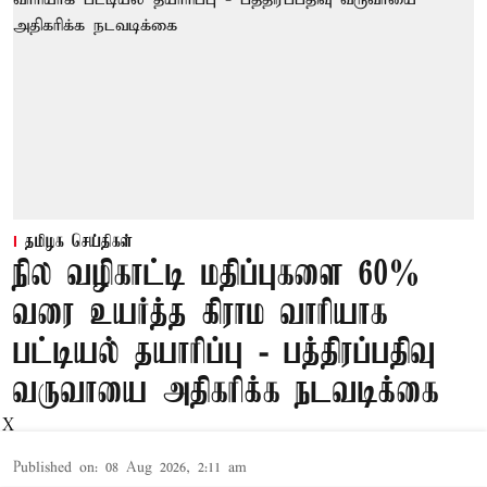
தமிழக செய்திகள்
நில வழிகாட்டி மதிப்புகளை 60%
வரை உயர்த்த கிராம வாரியாக
பட்டியல் தயாரிப்பு - பத்திரப்பதிவு
வருவாயை அதிகரிக்க நடவடிக்கை
X
Published on
:
08 Aug 2026, 2:11 am