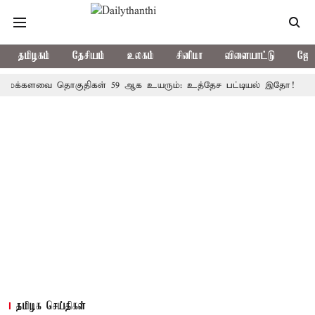
தமிழகம்
தேசியம்
உலகம்
சினிமா
விளையாட்டு
ஜோத
ளவை தொகுதிகள் 59 ஆக உயரும்: உத்தேச பட்டியல் இதோ!
முதல்-அ
தமிழக செய்திகள்