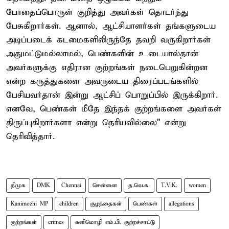
போதைப்பொருள் குறித்து அவர்கள் தொடர்ந்து
பேசுகிறார்கள். ஆனால், ஆட்சியாளர்கள் தங்களுடைய
அடிப்படைக் கடமைகளிலிருந்தே தவறி வருகிறார்கள்
அதுமட்டுமல்லாமல், பெண்களின் உடையால்தான்
அவர்களுக்கு எதிரான குற்றங்கள் நடைபெறுகின்றன
என்ற கருத்துகளை அவருடைய திரைப்படங்களில்
பேசியவர்தான் இன்று ஆட்சிப் பொறுப்பில் இருக்கிறார்.
எனவே, பெண்கள் மீதே இந்தக் குற்றங்களை அவர்கள்
திருப்புகிறார்களா என்று தெரியவில்லை" என்று
தெரிவித்தார்.
திமுக
DMK
Chennai
சென்னை
த.வெ.க.
T.V.K.
women
Kanimozhi MP
children
குழந்தைகள்
பெண்கள்
allegations
குற்றங்கள்
crimes
கனிமொழி எம்.பி. குற்றச்சாட்டு