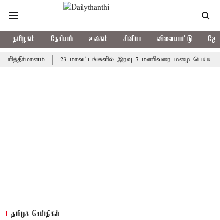
தமிழகம்
தேசியம்
உலகம்
சினிமா
விளையாட்டு
ஜோத
தீர்மானம்
23 மாவட்டங்களில் இரவு 7 மணிவரை மழை பெய்ய வாய்ப்ப
தமிழக செய்திகள்