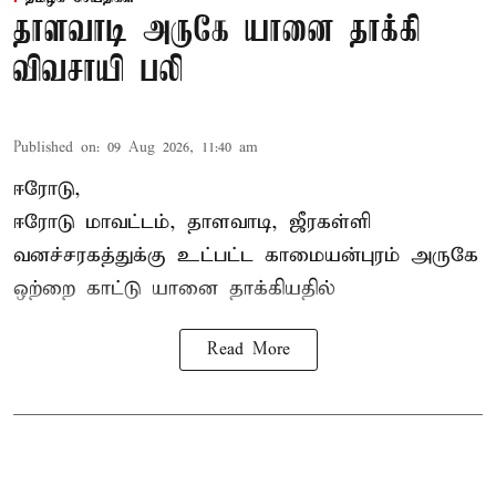
தாளவாடி அருகே யானை தாக்கி
விவசாயி பலி
Published on
:
09 Aug 2026, 11:40 am
ஈரோடு,
ஈரோடு மாவட்டம்,
தாளவாடி
, ஜீரகள்ளி
வனச்சரகத்துக்கு உட்பட்ட காமையன்புரம் அருகே
ஒற்றை காட்டு
யானை தாக்கி
யதில்
Read More