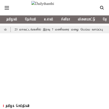
தமிழகம்
தேசியம்
உலகம்
சினிமா
விளையாட்டு
ஜோத
23 மாவட்டங்களில் இரவு 7 மணிவரை மழை பெய்ய வாய்ப்பு
கொரிய
தமிழக செய்திகள்