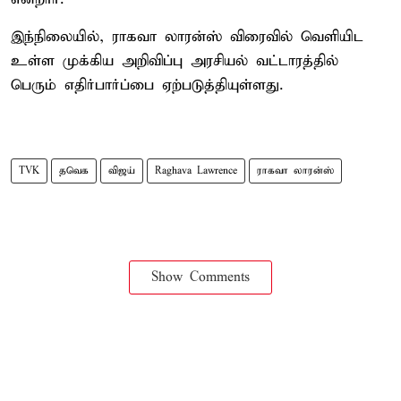
இந்நிலையில், ராகவா லாரன்ஸ் விரைவில் வெளியிட
உள்ள முக்கிய அறிவிப்பு அரசியல் வட்டாரத்தில்
பெரும் எதிர்பார்ப்பை ஏற்படுத்தியுள்ளது.
TVK
தவெக
விஜய்
Raghava Lawrence
ராகவா லாரன்ஸ்
Show Comments