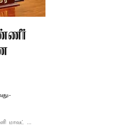
்ணீர்
ணை
து:-
ி மாவட் ...