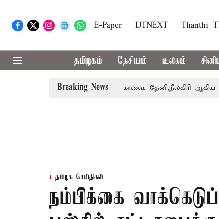
E-Paper
DTNEXT
Thanthi 
தமிழகம்
தேசியம்
உலகம்
சினி
Breaking News
பஸ் பெற்றார் சங்கீதா
கோவை, தேனி,நீலகிரி ஆகிய மாவட்டங்
தமிழக செய்திகள்
நம்பிக்கை வாக்கெடுப