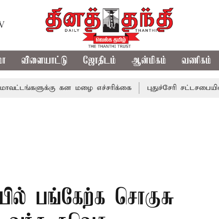
TV
மா
விளையாட்டு
ஜோதிடம்
ஆன்மிகம்
வணிகம்
களுக்கு கன மழை எச்சரிக்கை
புதுச்சேரி சட்டசபையில் வரும்
்பில் பங்கேற்க சொகுசு