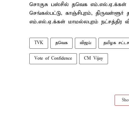
சொகுசு பஸ்சில் தவெக எம்.எல்.ஏ.க்கள
செங்கல்பட்டு, காஞ்சிபுரம், திருவள்ளூ
எம்.எல்.ஏ.க்கள் மாமல்லபுரம் நட்சத்திர 
TVK
தவெக
விஜய்
தமிழக சட்ட
Vote of Confidence
CM Vijay
Sh