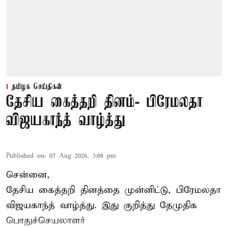
தமிழக செய்திகள்
தேசிய கைத்தறி தினம்- பிரேமலதா
விஜயகாந்த் வாழ்த்து
Published on
:
07 Aug 2026, 3:08 pm
சென்னை,
தேசிய கைத்தறி தினத்தை
முன்னிட்டு, பிரேமலதா
விஜயகாந்த் வாழ்த்து. இது குறித்து தேமுதிக
பொதுச்செயலாளர்