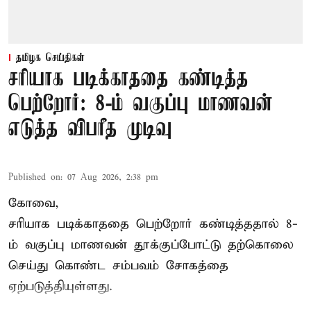
தமிழக செய்திகள்
சரியாக படிக்காததை கண்டித்த
பெற்றோர்: 8-ம் வகுப்பு மாணவன்
எடுத்த விபரீத முடிவு
Published on
:
07 Aug 2026, 2:38 pm
கோவை,
சரியாக படிக்காததை பெற்றோர் கண்டித்ததால் 8-
ம் வகுப்பு மாணவன் தூக்குப்போட்டு தற்கொலை
செய்து கொண்ட சம்பவம் சோகத்தை
ஏற்படுத்தியுள்ளது.