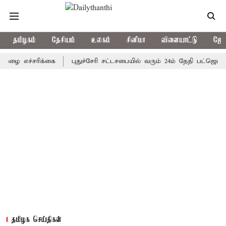
தமிழகம்
தேசியம்
உலகம்
சினிமா
விளையாட்டு
ஜோத
ச்சரிக்கை
புதுச்சேரி சட்டசபையில் வரும் 24ம் தேதி பட்ஜெட் தாக்கல
தமிழக செய்திகள்