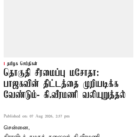
தமிழக செய்திகள்
தொகுதி சீரமைப்பு மசோதா:
பாஜகவின் திட்டத்தை முறியடிக்க
வேண்டும்- கி.வீரமணி வலியுறுத்தல்
Published on
:
07 Aug 2026, 2:57 pm
சென்னை,
திராவிடர் கழகத் தலைவர் கி.வீரமணி