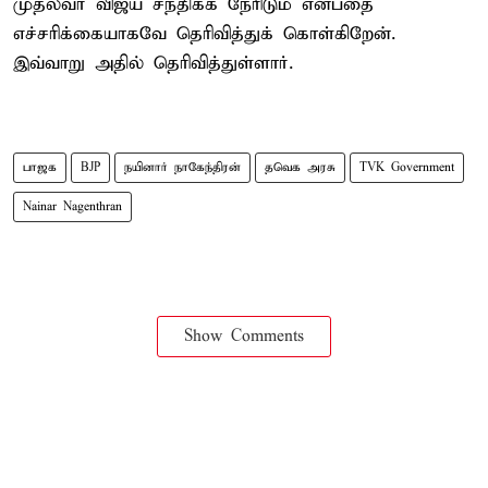
முதல்வர் விஜய் சந்திக்க நேரிடும் என்பதை
எச்சரிக்கையாகவே தெரிவித்துக் கொள்கிறேன்.
இவ்வாறு அதில் தெரிவித்துள்ளார்.
பாஜக
BJP
நயினார் நாகேந்திரன்
தவெக அரசு
TVK Government
Nainar Nagenthran
Show Comments