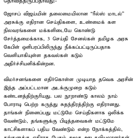
தெரிவித்திருப்பதாவது:-
ஜோசப் விஜய்யின் தலைமையிலான “ரீல்ஸ் மாடல்”
அரசுக்கு எதிரான செய்திகளை, உண்மைக் கள
நிலவரங்களை மக்களிடையே கொண்டு
சேர்த்தமைக்காக, 3 செய்தி சேனல்கள் தமிழக அரசு
கேபிள் ஒளிபரப்பிலிருந்து நீக்கப்பட்டிருப்பதாக
வெளியாகியுள்ள தகவல்கள் கடும்
அதிர்ச்சியளிக்கின்றன.
விமர்சனங்களை எதிர்கொள்ள முடியாத தவெக அரசின்
இந்த அப்பட்டமான அடக்குமுறை கடும்
கண்டனத்திற்குரியது. பல நூறாண்டு காலம் நாம்
போராடி பெற்ற கருத்து சுதந்திரத்திற்கு எதிரானது.
தாங்கள் நினைப்பது மட்டுமே செய்திகளாக ஒலிக்க
வேண்டும், தங்களுக்கு பிடித்தவைகள் மட்டுமே
காட்சிகளாகப் பதிய வேண்டும் என்ற நோக்கத்தில்,
தங்களுக்கு எதிராக பேசும் சமூக ஊடகவியலாளர்கள்