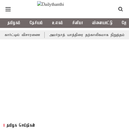
தமிழகம்
தேசியம்
உலகம்
சினிமா
விளையாட்டு
ஜோத
்ட்டில் விசாரணை
அமர்நாத் யாத்திரை தற்காலிகமாக நிறுத்தம்
இமாச
தமிழக செய்திகள்