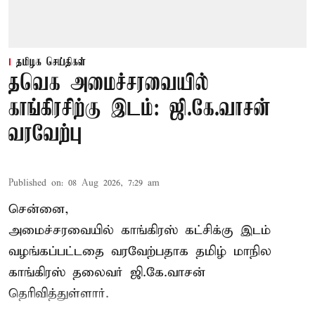
தமிழக செய்திகள்
தவெக அமைச்சரவையில்
காங்கிரசிற்கு இடம்: ஜி.கே.வாசன்
வரவேற்பு
Published on
:
08 Aug 2026, 7:29 am
சென்னை,
அமைச்சரவையில் காங்கிரஸ் கட்சிக்கு இடம்
வழங்கப்பட்டதை வரவேற்பதாக தமிழ் மாநில
காங்கிரஸ் தலைவர் ஜி.கே.வாசன்
தெரிவித்துள்ளார்.