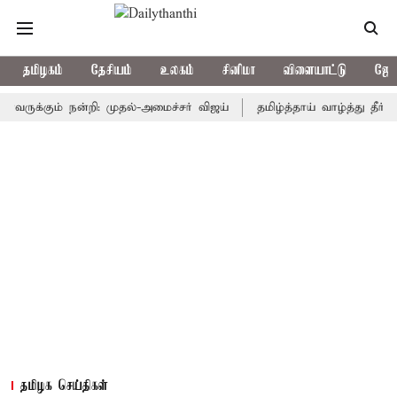
தமிழகம்
தேசியம்
உலகம்
சினிமா
விளையாட்டு
ஜோத
கும் நன்றி: முதல்-அமைச்சர் விஜய்
தமிழ்த்தாய் வாழ்த்து தீர்மானம் 
தமிழக செய்திகள்