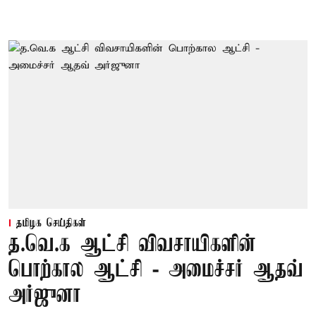
தமிழக செய்திகள்
த.வெ.க ஆட்சி விவசாயிகளின்
பொற்கால ஆட்சி - அமைச்சர் ஆதவ்
அர்ஜுனா