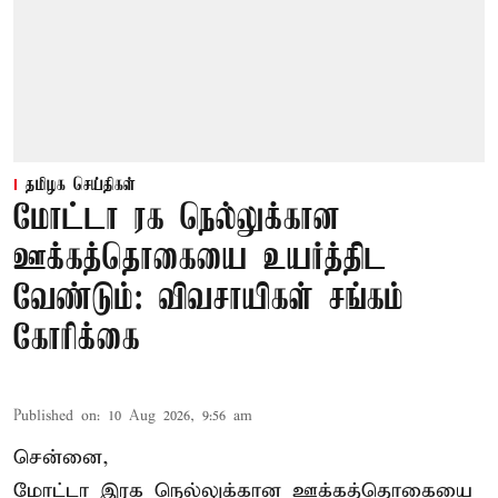
தமிழக செய்திகள்
மோட்டா ரக நெல்லுக்கான
ஊக்கத்தொகையை உயர்த்திட
வேண்டும்: விவசாயிகள் சங்கம்
கோரிக்கை
Published on
:
10 Aug 2026, 9:56 am
சென்னை,
மோட்டா இரக நெல்லுக்கான ஊக்கத்தொகையை