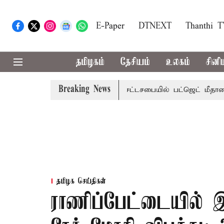
E-Paper
DTNEXT
Thanthi 
தமிழகம்
தேசியம்
உலகம்
சினி
Breaking News
மாற்றமா?, தடுமாற்றமா?
சட்டசபையில் பட்ஜெட் மீதான விவாதம் 
தமிழக செய்திகள்
ராணிப்பேட்டையில் இ