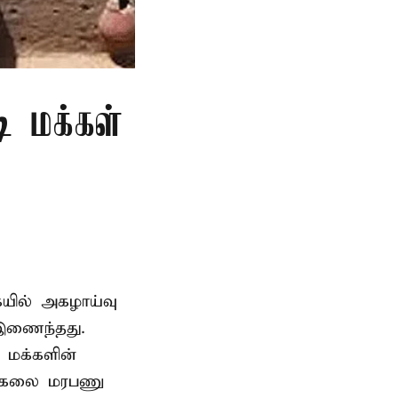
ி மக்கள்
ையில் அகழாய்வு
 இணைந்தது.
 மக்களின்
பல்கலை மரபணு