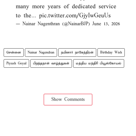
many more years of dedicated service
to the…
pic.twitter.com/GjyIwGeuUs
— Nainar Nagenthran (@NainarBJP)
June 13, 2026
சென்னை
Nainar Nagendran
நயினார் நாகேந்திரன்
Birthday Wish
Piyush Goyal
பிறந்தநாள் வாழ்த்துகள்
மத்திய மந்திரி பியூஸ்கோயல்
Show Comments