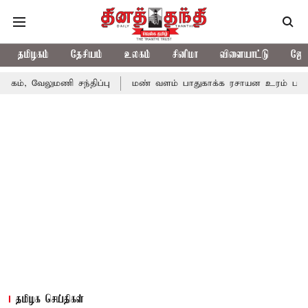
தமிழகம்
தேசியம்
உலகம்
சினிமா
விளையாட்டு
ஜோத
ணி சந்திப்பு
மண் வளம் பாதுகாக்க ரசாயன உரம் பயன்பாட்டை தவிர
தமிழக செய்திகள்