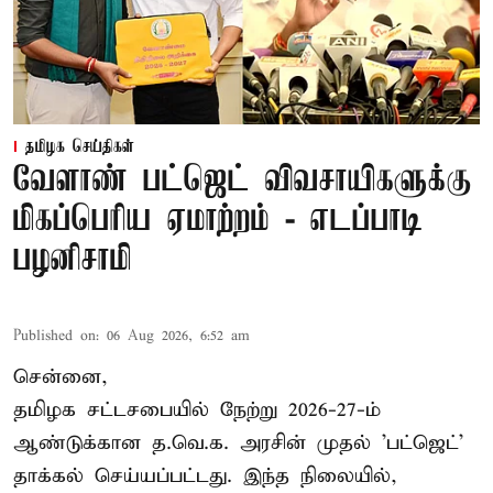
தமிழக செய்திகள்
வேளாண் பட்ஜெட் விவசாயிகளுக்கு
மிகப்பெரிய ஏமாற்றம் - எடப்பாடி
பழனிசாமி
Published on
:
06 Aug 2026, 6:52 am
சென்னை,
தமிழக சட்டசபையில் நேற்று 2026-27-ம்
ஆண்டுக்கான த.வெ.க. அரசின் முதல் 'பட்ஜெட்'
தாக்கல் செய்யப்பட்டது. இந்த நிலையில்,