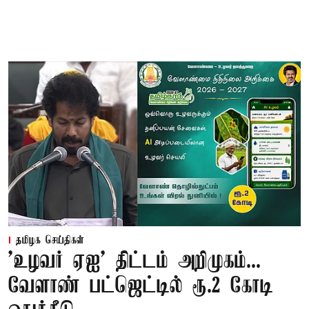
தமிழக செய்திகள்
'உழவர் ஏஐ' திட்டம் அறிமுகம்...
வேளாண் பட்ஜெட்டில் ரூ.2 கோடி