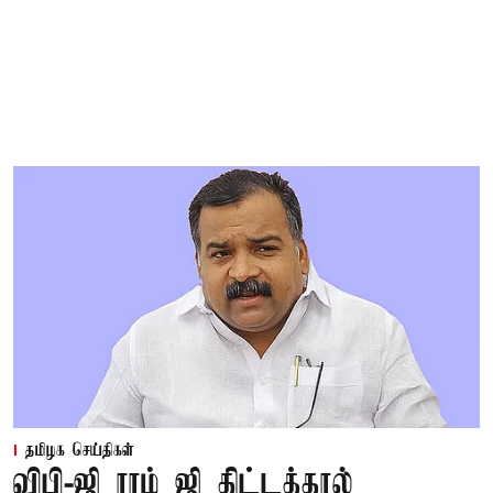
தமிழக செய்திகள்
விபி-ஜி ராம் ஜி திட்டத்தால்