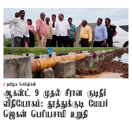
தமிழக செய்திகள்
ஆகஸ்ட் 9 முதல் சீரான குடிநீர்
விநியோகம்: தூத்துக்குடி மேயர்
ஜெகன் பெரியசாமி உறுதி