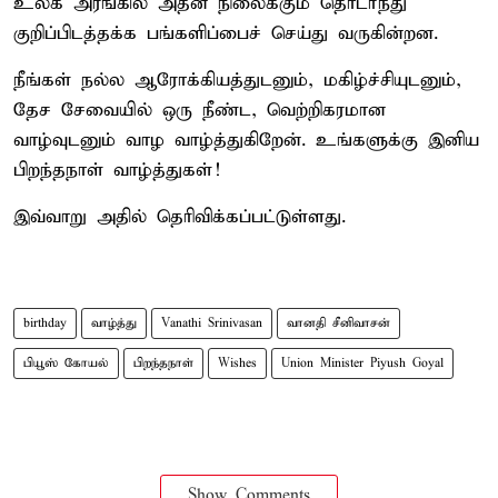
உலக அரங்கில் அதன் நிலைக்கும் தொடர்ந்து
குறிப்பிடத்தக்க பங்களிப்பைச் செய்து வருகின்றன.
நீங்கள் நல்ல ஆரோக்கியத்துடனும், மகிழ்ச்சியுடனும்,
தேச சேவையில் ஒரு நீண்ட, வெற்றிகரமான
வாழ்வுடனும் வாழ வாழ்த்துகிறேன். உங்களுக்கு இனிய
பிறந்தநாள் வாழ்த்துகள்!
இவ்வாறு அதில் தெரிவிக்கப்பட்டுள்ளது.
birthday
வாழ்த்து
Vanathi Srinivasan
வானதி சீனிவாசன்
பியூஸ் கோயல்
பிறந்தநாள்
Wishes
Union Minister Piyush Goyal
Show Comments