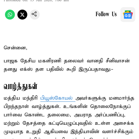
Published on
:
13 Jun 2026, 7:00 am
Follow Us
சென்னை,
பாஜக தேசிய மகளிரணி தலைவர் வானதி சீனிவாசன்
தனது எக்ஸ் தள பதிவில் கூறி இருப்பதாவது:-
வாழ்த்துகள்
மத்திய மந்திரி
பியூஸ்கோயல்
அவர்களுக்கு மனமார்ந்த
பிறந்தநாள் வாழ்த்துகள். உங்களின் தொலைநோக்குப்
பார்வை கொண்ட தலைமை, அயராத அர்ப்பணிப்பு,
மற்றும் தேசத்தை கட்டியெழுப்புவதில் உள்ள அசைக்க
முடியாத உறுதி ஆகியவை இந்தியாவின் வளர்ச்சிக்கும்