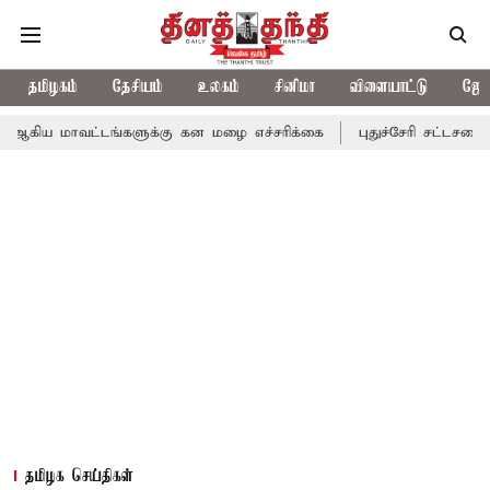
தமிழகம்
தேசியம்
உலகம்
சினிமா
விளையாட்டு
ஜோத
்டங்களுக்கு கன மழை எச்சரிக்கை
புதுச்சேரி சட்டசபையில் வரும் 2
தமிழக செய்திகள்