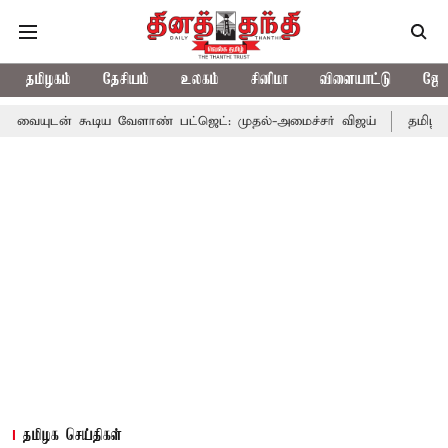
தமிழகம்
தேசியம்
உலகம்
சினிமா
விளையாட்டு
ஜோத
டிய வேளாண் பட்ஜெட்: முதல்-அமைச்சர் விஜய்
தமிழக அரசியலில் ப
தமிழக செய்திகள்