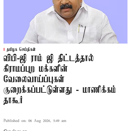
தமிழக செய்திகள்
விபி-ஜி ராம் ஜி திட்டத்தால்
கிராமப்புற மக்களின்
வேலைவாய்ப்புகள்
குறைக்கப்பட்டுள்ளது - மாணிக்கம்
தாகூர்
Published on
:
06 Aug 2026, 5:49 am