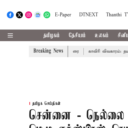
E-Paper
DTNEXT
Thanthi 
தமிழகம்
தேசியம்
உலகம்
சினி
Breaking News
ல் முதல்-அமைச்சர் விஜய் உரை
காவிரி விவகாரம்: தமிழகத்தி
தமிழக செய்திகள்
சென்னை - நெல்லை 