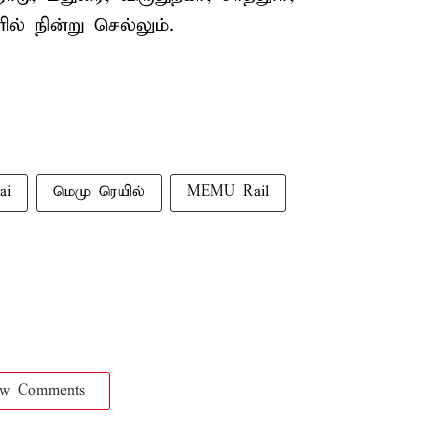
் நின்று செல்லும்.
ai
மெமு ரெயில்
MEMU Rail
ow Comments