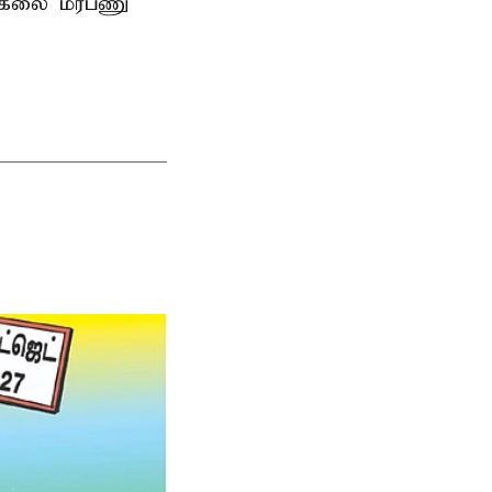
பல்கலை மரபணு