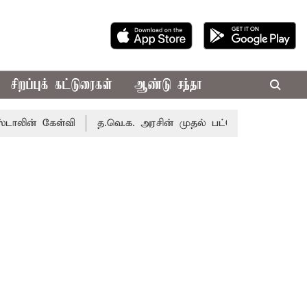
சிறப்புக் கட்டுரைகள்
ஆண்டு சந்தா
கேள்வி
த.வெ.க. அரசின் முதல் பட்ஜெட்: மாற்றமா?, தடுமாற்ற